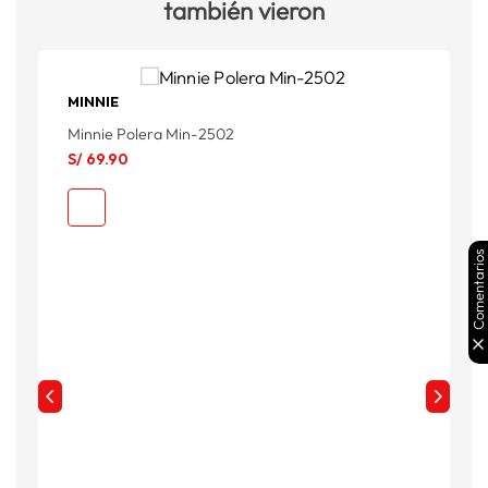
también vieron
MINNIE
F
Minnie Polera Min-2502
F
S/
69
.
90
S
S
Comentarios