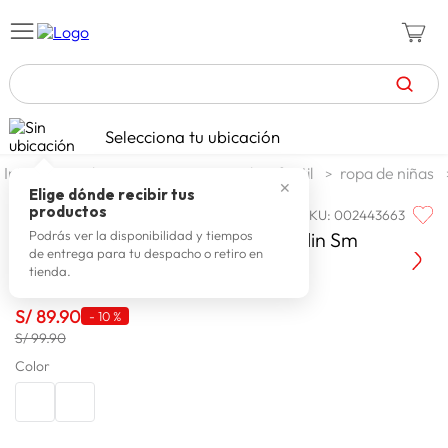
TÉRMINOS MÁS BUSCADOS
Selecciona tu ubicación
celulares
1
.
moda y accesorios
moda infantil
ropa de niñas
✕
zapatillas mujer
2
.
Elige dónde recibir tus
productos
SKU
:
002443663
ONE STEP TOO
zapatillas hombre
3
.
One Step Too Chompa Ligera Teslin Sm
Podrás ver la disponibilidad y tiempos
de entrega para tu despacho o retiro en
moda
4
.
tienda.
zapatillas
5
.
S/
89
.
90
-
10 %
tv
6
.
S/ 99.90
laptop
Color
7
.
terrex
8
.
cocina
9
.