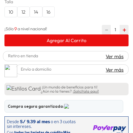
Talla
lavadora
10
.
10
12
14
16
9
－
＋
¡Sólo
a nivel nacional!
Agregar Al Carrito
Retiro en tienda
Ver más
Envío a domicilio
Ver más
¡Un mundo de beneficios para ti!
¿Aún no la tienes?
¡Solicítala aquí!
Compra segura garantizada: