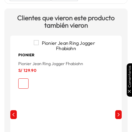
Clientes que vieron este producto
también vieron
PIONIER
T
Pionier Jean Ring Jogger Fhabiahn
S
Comentarios
S/
129
.
90