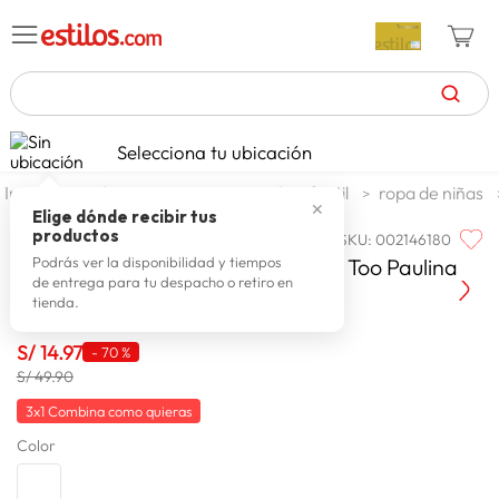
TÉRMINOS MÁS BUSCADOS
Selecciona tu ubicación
celulares
1
.
moda y accesorios
moda infantil
ropa de niñas
✕
zapatillas mujer
2
.
Elige dónde recibir tus
productos
SKU
:
002146180
ONE STEP TOO
zapatillas hombre
3
.
Polo Manga Corta Niña One Step Too Paulina
Podrás ver la disponibilidad y tiempos
de entrega para tu despacho o retiro en
moda
4
.
tienda.
zapatillas
5
.
S/
14
.
97
-
70 %
tv
6
.
S/ 49.90
laptop
7
.
3x1 Combina como quieras
Color
terrex
8
.
lavadora
9
.