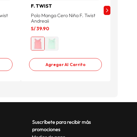
F. TWIST
DISNE
wist
Polo Manga Cero Niña F. Twist
Polo Mc
Andreaii
S/
29
.
9
S/
39
.
90
S/ 59.9
Agregar Al Carrito
Suscríbete para recibir más
promociones