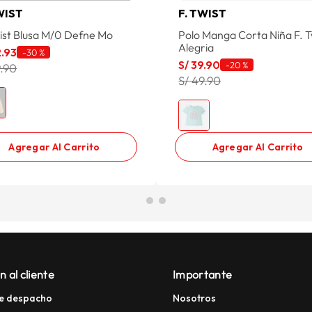
WIST
F. TWIST
wist Blusa M/0 Defne Mo
Polo Manga Corta Niña F. T
Alegria
2
.
93
-
30 %
S/
39
.
90
-
20 %
9.90
S/ 49.90
Agregar Al Carrito
Agregar Al Carrito
n al cliente
Importante
e despacho
Nosotros