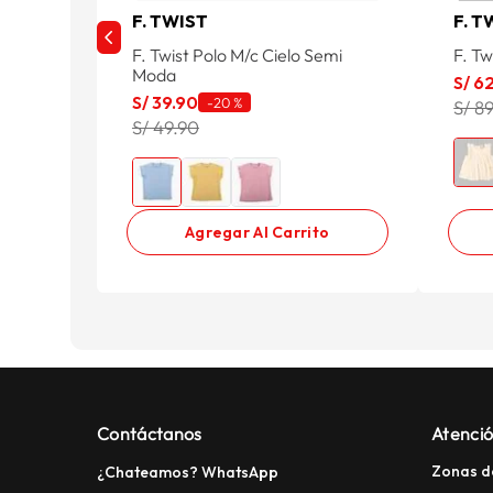
F. TWIST
F. T
F. Twist Polo M/c Cielo Semi
F. T
Moda
S/
6
S/
39
.
90
-
20 %
S/ 8
S/ 49.90
Agregar Al Carrito
Contáctanos
Atenció
Zonas d
¿Chateamos? WhatsApp