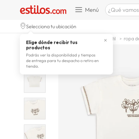
¿Qué vamos a b
Menú
TÉRMINOS M
Selecciona tu ubicación
celulare
1
.
moda y accesorios
moda infantil
ropa d
✕
Elige dónde recibir tus
zapatill
2
.
productos
zapatill
3
.
Podrás ver la disponibilidad y tiempos
de entrega para tu despacho o retiro en
moda
4
.
tienda.
zapatilla
5
.
tv
6
.
laptop
7
.
terrex
8
.
lavador
9
.
spider
10
.