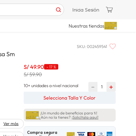
Inicia Sesión
Nuestras tiendas
SKU
:
002459541
lsa Sm
S/
49
.
90
-
17 %
S/ 59.90
10+ unidades a nivel nacional
－
＋
Selecciona Talla Y Color
¡Un mundo de beneficios para ti!
¿Aún no la tienes?
¡Solicítala aquí!
Ver más
Compra segura