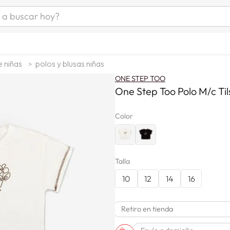
uscar hoy?
ÁS BUSCADOS
s
e niñas
polos y blusas niñas
as mujer
ONE STEP TOO
as hombre
One Step Too Polo M/c Ti
Color
s
Talla
10
12
14
16
a
Retiro en tienda
man