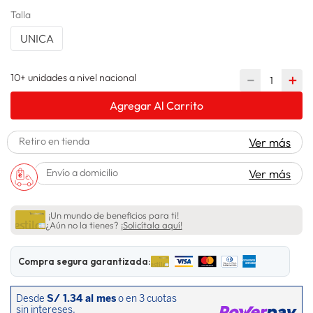
Talla
spiderman
10
.
UNICA
10+ unidades a nivel nacional
－
＋
Agregar Al Carrito
Retiro en tienda
Ver más
Envío a domicilio
Ver más
¡Un mundo de beneficios para ti!
¿Aún no la tienes?
¡Solicítala aquí!
Compra segura garantizada: