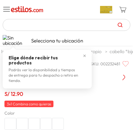
TÉRMINOS MÁS BUSCADOS
Selecciona tu ubicación
celulares
1
.
textil
accesorios
bijouteria propio
cabello *bi
✕
zapatillas mujer
2
.
Elige dónde recibir tus
productos
SKU
:
002232481
ONE STEP
zapatillas hombre
3
.
Vincha Mujer One Step Mariana
Podrás ver la disponibilidad y tiempos
de entrega para tu despacho o retiro en
moda
4
.
tienda.
zapatillas
5
.
S/
12
.
90
tv
6
.
3x1 Combina como quieras
laptop
7
.
Color
terrex
8
.
lavadora
9
.