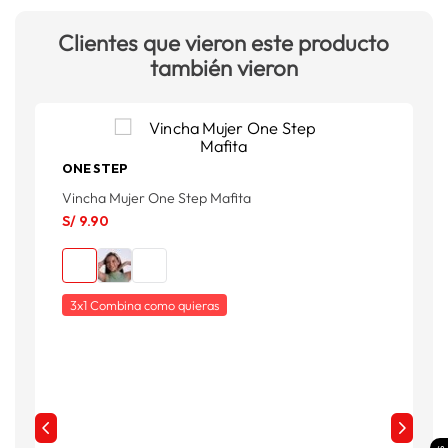
Clientes que vieron este producto
también vieron
ONE STEP
V
Vincha Mujer One Step Mafita
S
S/
9
.
90
3x1 Combina como quieras