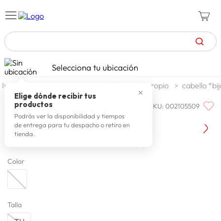
TÉRMINOS MÁS BUSCADOS
Selecciona tu ubicación
zapatillas mujer
1
.
textil
accesorios
bijouteria propio
cabello *bi
✕
celulares
2
.
Elige dónde recibir tus
productos
SKU
:
002105509
ONE STEP
zapatillas hombre
3
.
One Step Vinchas Desire
Podrás ver la disponibilidad y tiempos
de entrega para tu despacho o retiro en
zapatillas
4
.
tienda.
moda
5
.
Color
tv
6
.
spiderman
7
.
laptop
8
.
Talla
terrex
9
.