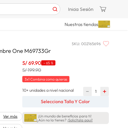
Inicia Sesión
Nuestras tiendas
SKU
:
002165696
Hombre One M69733Gr
S/
69
.
90
-
65 %
S/ 199.90
3x1 Combina como quieras
10+ unidades a nivel nacional
－
＋
Selecciona Talla Y Color
¡Un mundo de beneficios para ti!
Ver más
¿Aún no la tienes?
¡Solicítala aquí!