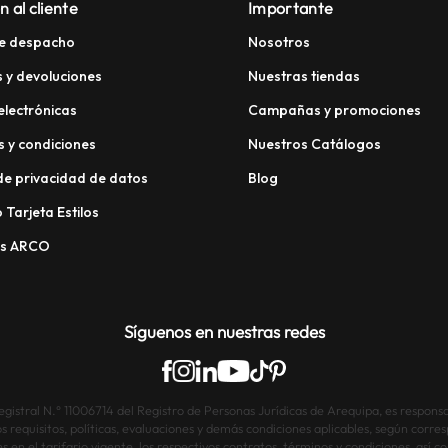
n al cliente
Importante
e despacho
Nosotros
 y devoluciones
Nuestras tiendas
electrónicas
Campañas y promociones
 y condiciones
Nuestros Catálogos
 de privacidad de datos
Blog
 Tarjeta Estilos
os ARCO
Síguenos en nuestras redes
istral N.° 11006714 del Registro de Personas Jurídicas de Arequipa, es responsab
os requisitos, políticas, evaluaciones y demás condiciones aplicables, según corre
s en el tarifario vigente, los respectivos contratos, términos y condiciones, así