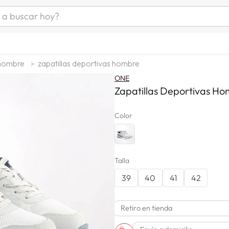
uscar hoy?
ÁS BUSCADOS
as mujer
 hombre
zapatillas deportivas hombre
s
ONE
as hombre
Zapatillas Deportivas 
Color
s
Talla
39
40
41
42
man
Retiro en tienda
a