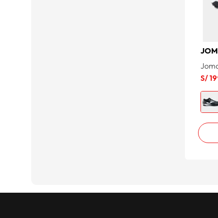
JO
Joma
S/
19