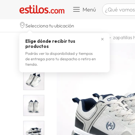
¿Qué vamos a b
Menú
TÉRMINOS M
Selecciona tu ubicación
zapatill
1
.
calzado y zapatillas
zapatillas
zapatillas
✕
Elige dónde recibir tus
celulare
2
.
productos
zapatill
3
.
Podrás ver la disponibilidad y tiempos
de entrega para tu despacho o retiro en
moda
4
.
tienda.
zapatilla
5
.
tv
6
.
laptop
7
.
terrex
8
.
spider
9
.
lavador
10
.