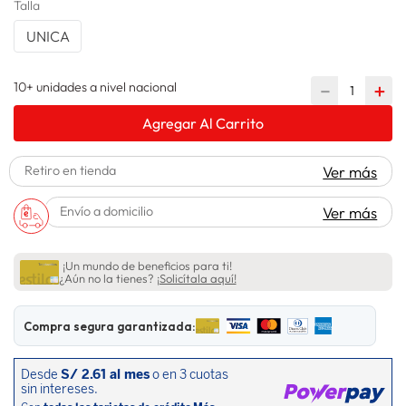
Talla
lavadora
10
.
UNICA
10+ unidades a nivel nacional
－
＋
Agregar Al Carrito
Retiro en tienda
Ver más
Envío a domicilio
Ver más
¡Un mundo de beneficios para ti!
¿Aún no la tienes?
¡Solicítala aquí!
Compra segura garantizada: