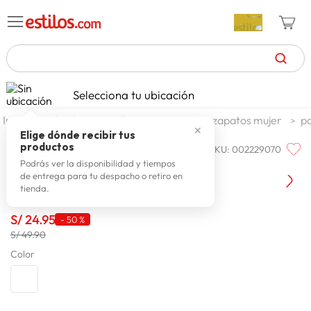
TÉRMINOS MÁS BUSCADOS
Selecciona tu ubicación
zapatillas mujer
1
.
calzado y zapatillas
zapatos
zapatos mujer
pa
✕
celulares
2
.
Elige dónde recibir tus
productos
SKU
:
002229070
OUSADIA
zapatillas hombre
3
.
Pantuflas Mujer Ousadia Kitty
Podrás ver la disponibilidad y tiempos
de entrega para tu despacho o retiro en
moda
4
.
tienda.
zapatillas
5
.
S/
24
.
95
-
50 %
tv
6
.
S/ 49.90
terrex
Color
7
.
laptop
8
.
spiderman
9
.