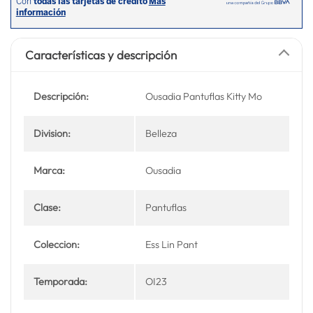
Características y descripción
Descripción:
Ousadia Pantuflas Kitty Mo
Division:
Belleza
Marca:
Ousadia
Clase:
Pantuflas
Coleccion:
Ess Lin Pant
Temporada:
OI23