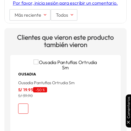
Por favor, inicia sesión para escribir un comentario.
Más reciente
Todos
Clientes que vieron este producto
también vieron
OUSADIA
Ousadia Pantuflas Ortrudia Sm
P
S/
19
.
95
S
-
50 %
S/ 39.90
S
Comentarios