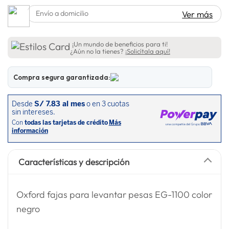
lavadora
10
.
Envío a domicilio
Ver más
¡Un mundo de beneficios para ti!
¿Aún no la tienes?
¡Solicítala aquí!
Compra segura garantizada:
Características y descripción
Oxford fajas para levantar pesas EG-1100 color
negro