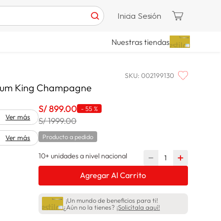
Inicia Sesión
Nuestras tiendas
SKU
:
002199130
mium King Champagne
S/
899
.
00
-
55 %
Ver más
S/ 1999.00
Producto a pedido
Ver más
10+ unidades a nivel nacional
－
＋
Agregar Al Carrito
¡Un mundo de beneficios para ti!
¿Aún no la tienes?
¡Solicítala aquí!