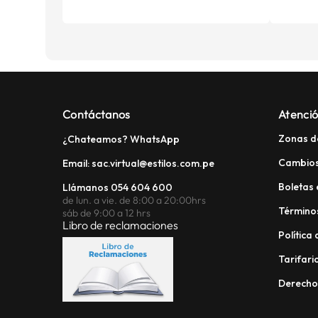
Contáctanos
Atenció
Zonas d
¿Chateamos? WhatsApp
Cambios
Email: sac.virtual@estilos.com.pe
Boletas 
Llámanos 054 604 600
de lun. a vie. de 8:00 a 20:00hrs
Términos
sáb de 9:00 a 12 hrs
Libro de reclamaciones
Política
Tarifario
Derech