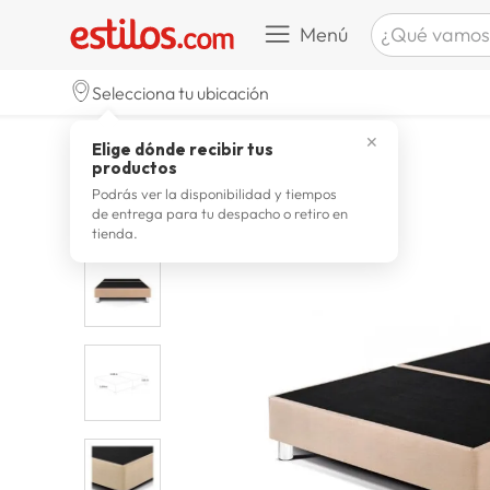
¿Qué vamos a b
Menú
TÉRMINOS M
Selecciona tu ubicación
celulare
1
.
dormitorio
bases de cama
✕
Elige dónde recibir tus
zapatill
2
.
productos
zapatill
3
.
Podrás ver la disponibilidad y tiempos
de entrega para tu despacho o retiro en
moda
4
.
tienda.
zapatilla
5
.
tv
6
.
laptop
7
.
terrex
8
.
cocina
9
.
lavador
10
.