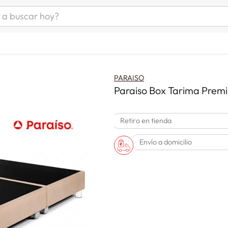
uscar hoy?
ÁS BUSCADOS
s
as mujer
PARAISO
as hombre
Paraiso Box Tarima Pre
Retiro en tienda
s
Envío a domicilio
a