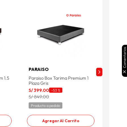
Comentarios
PARAISO
PARAI
m 1.5
Paraiso Box Tarima Premium 1
Paraiso
Plaza Gris
Plaza 
S/
399
.
00
S/
399
.
-
53 %
S/ 849.00
S/ 849
Producto a pedido
Product
Agregar Al Carrito