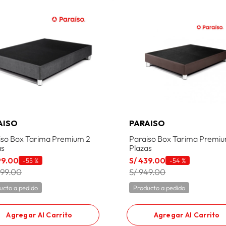
AISO
PARAISO
iso Box Tarima Premium 2
Paraiso Box Tarima Premiu
as
Plazas
99
.
00
S/
439
.
00
-
55 %
-
54 %
099.00
S/ 949.00
ucto a pedido
Producto a pedido
Agregar Al Carrito
Agregar Al Carrito