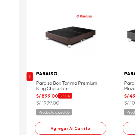
PARAISO
PAR
Paraiso Box Tarima Premium
Para
King Chocolate
Plaz
S/
899
.
00
S/
4
-
55 %
S/ 1999.00
S/ 1
Producto a pedido
Prod
Agregar Al Carrito