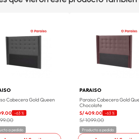
AISO
PARAISO
iso Cabecera Gold Queen
Paraiso Cabecera Gold Qu
Chocolate
09
.
00
S/
409
.
00
-
63 %
-
63 %
099.00
S/ 1099.00
ucto a pedido
Producto a pedido