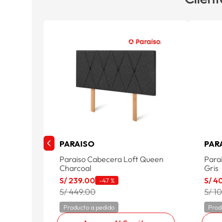
PARAISO
PAR
Paraiso Cabecera Loft Queen
Para
Charcoal
Gris
S/
239
.
00
S/
4
-
47 %
S/ 449.00
S/ 1
Producto a pedido
Prod