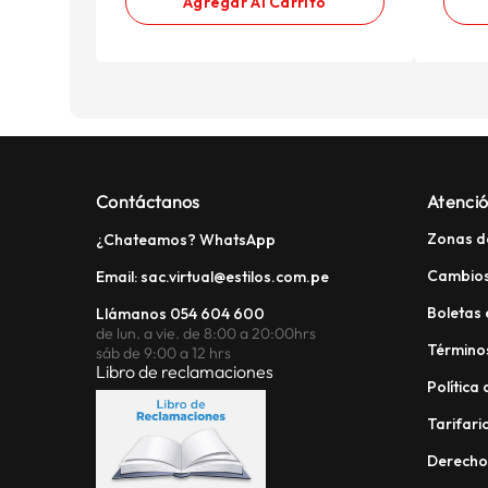
Agregar Al Carrito
Contáctanos
Atenció
Zonas d
¿Chateamos? WhatsApp
Cambios
Email: sac.virtual@estilos.com.pe
Boletas 
Llámanos 054 604 600
de lun. a vie. de 8:00 a 20:00hrs
Términos
sáb de 9:00 a 12 hrs
Libro de reclamaciones
Política
Tarifario
Derech