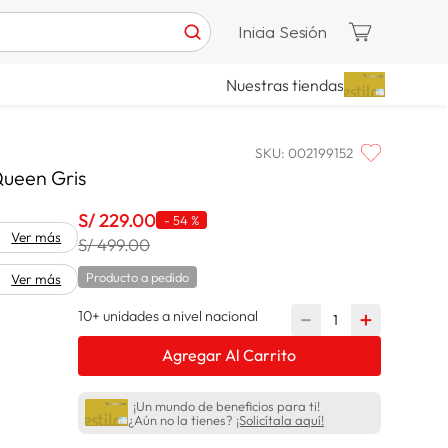
Inicia Sesión
Nuestras tiendas
SKU
:
002199152
ueen Gris
S/
229
.
00
-
54 %
Ver más
S/ 499.00
Producto a pedido
Ver más
10+ unidades a nivel nacional
－
＋
Agregar Al Carrito
¡Un mundo de beneficios para ti!
¿Aún no la tienes?
¡Solicítala aquí!