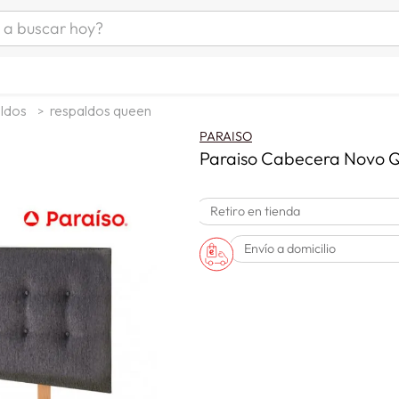
uscar hoy?
ÁS BUSCADOS
s
ldos
respaldos queen
as mujer
PARAISO
as hombre
Paraiso Cabecera Novo Q
Retiro en tienda
s
Envío a domicilio
a