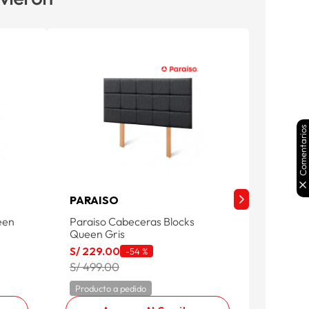
Comentarios
PARAISO
PARAI
een
Paraiso Cabeceras Blocks
Paraiso
Queen Gris
Queen 
S/
229
.
00
S/
229
.
-
54 %
S/ 499.00
S/ 499
Producto a pedido
Product