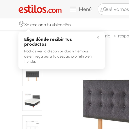
¿Qué vamos a b
Menú
TÉRMINOS M
Selecciona tu ubicación
celulare
1
.
dormitorio
muebles de dormitorio
respa
✕
Elige dónde recibir tus
zapatill
2
.
productos
zapatill
3
.
Podrás ver la disponibilidad y tiempos
de entrega para tu despacho o retiro en
moda
4
.
tienda.
zapatilla
5
.
tv
6
.
laptop
7
.
terrex
8
.
cocina
9
.
lavador
10
.