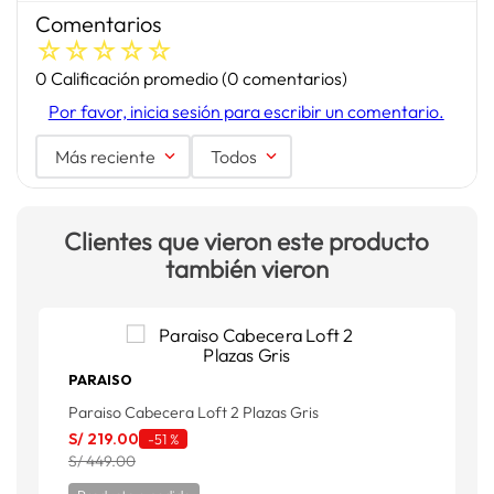
Comentarios
☆
☆
☆
☆
☆
0 Calificación promedio
(0 comentarios)
Por favor, inicia sesión para escribir un comentario.
Más reciente
Todos
Clientes que vieron este producto
también vieron
PARAISO
Paraiso Cabecera Loft 2 Plazas Gris
P
S/
219
.
00
S
-
51 %
S/ 449.00
S