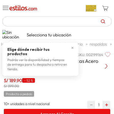
TÉRMINOS MÁS BUSCADOS
Selecciona tu ubicación
zapatillas mujer
1
.
dormitorio
muebles de dormitorio
respaldos
✕
celulares
2
.
Elige dónde recibir tus
productos
SKU
:
002199164
PARAISO
zapatillas hombre
3
.
Paraiso Cabecera Premium 2 Plazas Acero
Podrás ver la disponibilidad y tiempos
de entrega para tu despacho o retiro en
moda
4
.
tienda.
zapatillas
5
.
S/
189
.
90
-
52 %
tv
6
.
S/ 399.00
terrex
7
.
Producto a pedido
laptop
8
.
10+ unidades a nivel nacional
－
＋
spiderman
9
.
Agregar Al Carrito