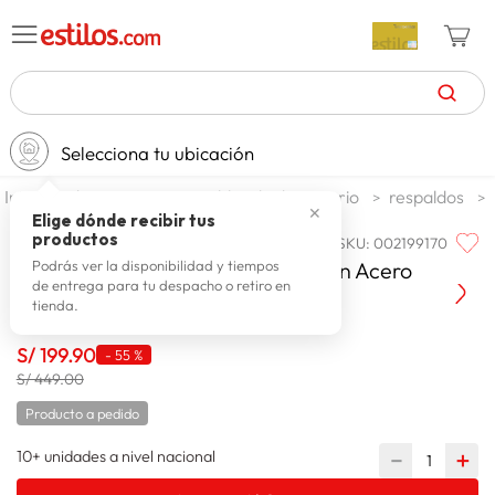
TÉRMINOS MÁS BUSCADOS
Selecciona tu ubicación
zapatillas mujer
1
.
dormitorio
muebles de dormitorio
respaldos
celulares
2
.
✕
Elige dónde recibir tus
productos
SKU
:
002199170
PARAISO
zapatillas hombre
3
.
Paraiso Cabecera Premium Queen Acero
Podrás ver la disponibilidad y tiempos
de entrega para tu despacho o retiro en
moda
4
.
tienda.
zapatillas
5
.
S/
199
.
90
-
55 %
tv
6
.
S/ 449.00
laptop
7
.
Producto a pedido
terrex
8
.
10+ unidades a nivel nacional
－
＋
spiderman
9
.