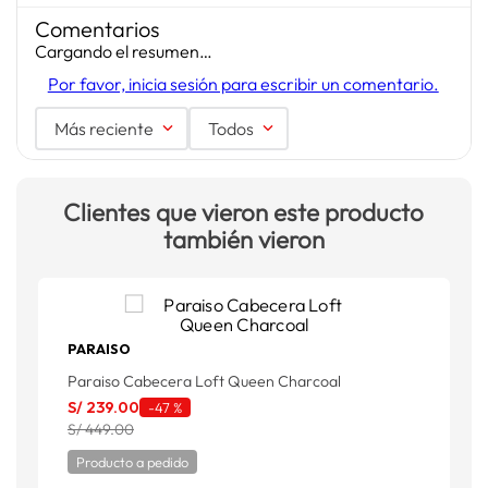
Comentarios
Cargando el resumen…
Por favor, inicia sesión para escribir un comentario.
Más reciente
Todos
Clientes que vieron este producto
también vieron
PARAISO
Paraiso Cabecera Loft Queen Charcoal
P
S/
239
.
00
S
-
47 %
S/ 449.00
S
Producto a pedido