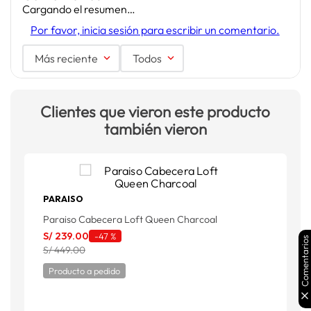
Cargando el resumen…
Por favor, inicia sesión para escribir un comentario.
Más reciente
Todos
Clientes que vieron este producto
también vieron
PARAISO
Paraiso Cabecera Loft Queen Charcoal
P
S/
239
.
00
S
-
47 %
Comentarios
S/ 449.00
S
Producto a pedido