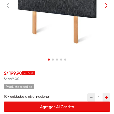
lavadora
10
.
S/
199
.
90
-
55 %
S/ 449.00
Producto a pedido
10+ unidades a nivel nacional
－
＋
Agregar Al Carrito