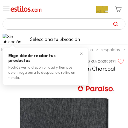
TÉRMINOS MÁS BUSCADOS
Selecciona tu ubicación
zapatillas mujer
1
.
dormitorio
muebles de dormitorio
respaldos
✕
celulares
2
.
Elige dónde recibir tus
productos
SKU
:
002199171
PARAISO
zapatillas hombre
3
.
Paraiso Cabecera Premium Queen Charcoal
Podrás ver la disponibilidad y tiempos
de entrega para tu despacho o retiro en
zapatillas
4
.
tienda.
moda
5
.
tv
6
.
spiderman
7
.
laptop
8
.
terrex
9
.