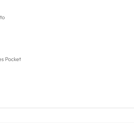
nto
es Pocket