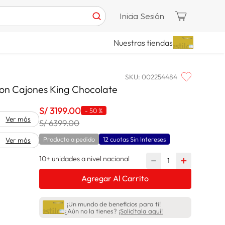
Inicia Sesión
Nuestras tiendas
SKU
:
002254484
on Cajones King Chocolate
S/
3199
.
00
-
50 %
Ver más
S/ 6399.00
Producto a pedido
12 cuotas Sin Intereses
Ver más
10+ unidades a nivel nacional
－
＋
Agregar Al Carrito
¡Un mundo de beneficios para ti!
¿Aún no la tienes?
¡Solicítala aquí!