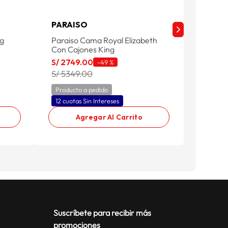
PARAISO
CISNE
ng
Paraiso Cama Royal Elizabeth
Cisne 
Con Cajones King
Silver K
S/
2749
.
00
S/
1699
-
49 %
S/ 5349.00
S/ 264
Producto a pedido
Product
12 cuotas Sin Intereses
12 cuota
Agregar Al Carrito
Suscríbete para recibir más
promociones