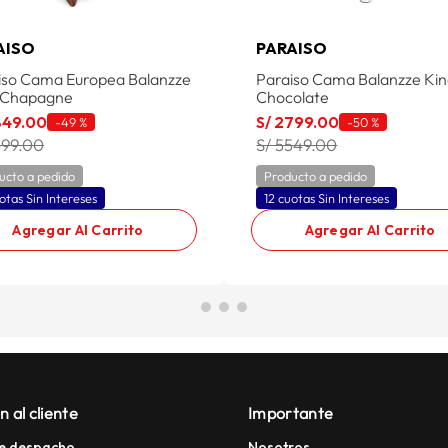
AISO
PARAISO
iso Cama Europea Balanzze
Paraiso Cama Balanzze Ki
 Chapagne
Chocolate
849
.
00
S/
2799
.
00
-
49 %
-
50 %
599.00
S/ 5549.00
ucto a pedido
Producto a pedido
otas Sin Intereses
12 cuotas Sin Intereses
Agregar Al Carrito
Agregar Al Carrito
n al cliente
Importante
e despacho
Nosotros