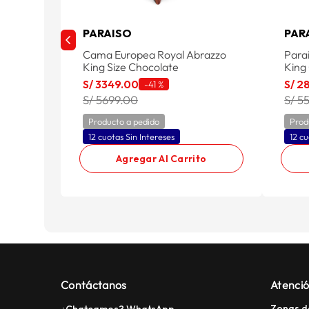
PARAISO
PAR
Cama Europea Royal Abrazzo
Para
King Size Chocolate
King
S/
3349
.
00
S/
2
-
41 %
S/ 5699.00
S/ 5
Producto a pedido
Prod
12 cuotas Sin Intereses
12 cu
Agregar Al Carrito
Contáctanos
Atenció
Zonas d