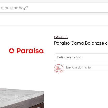
uscar hoy?
ÁS BUSCADOS
as mujer
s
PARAISO
as hombre
Paraiso Cama Balanzze c
Retiro en tienda
s
Envío a domicilio
man
a