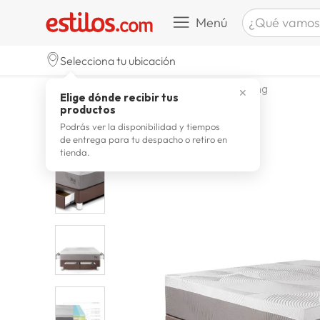
¿Qué vamos a b
Menú
TÉRMINOS M
Selecciona tu ubicación
zapatill
1
.
dormitorio
camas
camas king
✕
Elige dónde recibir tus
celulare
2
.
productos
zapatill
3
.
Podrás ver la disponibilidad y tiempos
de entrega para tu despacho o retiro en
moda
4
.
tienda.
zapatilla
5
.
tv
6
.
laptop
7
.
terrex
8
.
spider
9
.
lavador
10
.