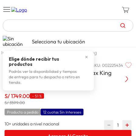
TÉRMINOS MÁS BUSCADOS
Selecciona tu ubicación
zapatillas mujer
1
.
dormitorio
camas
camas king
✕
zapatillas hombre
2
.
Elige dónde recibir tus
productos
SKU
:
002225434
PARAISO
celulares
3
.
Paraiso Cama Europea Pocket Max King
Podrás ver la disponibilidad y tiempos
de entrega para tu despacho o retiro en
zapatillas
4
.
tienda.
moda
5
.
S/
1749
.
00
-
51 %
tv
6
.
S/ 3599.00
spiderman
7
.
Producto a pedido
12 cuotas Sin Intereses
laptop
8
.
10+ unidades a nivel nacional
－
＋
terrex
9
.
Agregar Al Carrito