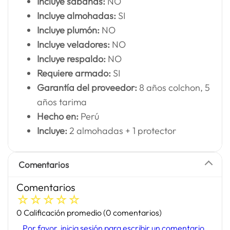
Incluye sábanas:
NO
Incluye almohadas:
SI
Incluye plumón:
NO
Incluye veladores:
NO
Incluye respaldo:
NO
Requiere armado:
SI
Garantía del proveedor:
8 años colchon, 5
años tarima
Hecho en:
Perú
Incluye:
2 almohadas + 1 protector
Comentarios
Comentarios
☆
☆
☆
☆
☆
0 Calificación promedio
(0 comentarios)
Por favor, inicia sesión para escribir un comentario.