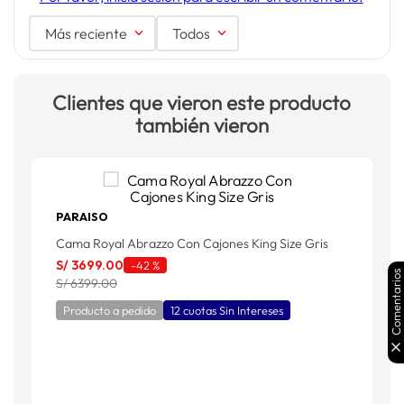
Más reciente
Todos
Clientes que vieron este producto
también vieron
PARAISO
Cama Royal Abrazzo Con Cajones King Size Gris
P
S/
3699
.
00
S
-
42 %
Comentarios
S/ 6399.00
S
Producto a pedido
12 cuotas Sin Intereses