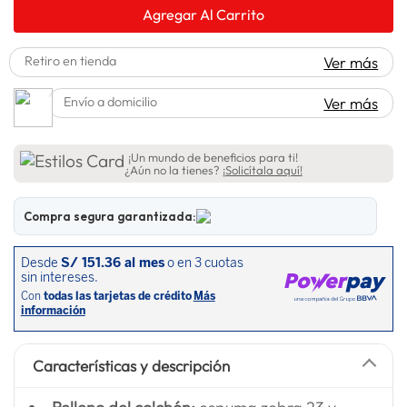
Agregar Al Carrito
spiderman
10
.
Retiro en tienda
Ver más
Envío a domicilio
Ver más
¡Un mundo de beneficios para ti!
¿Aún no la tienes?
¡Solicítala aquí!
Compra segura garantizada:
Características y descripción