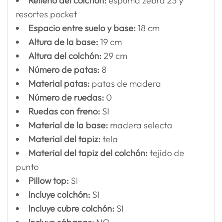
Relleno del colchón:
espuma zebra 23 y
resortes pocket
Espacio entre suelo y base:
18 cm
Altura de la base:
19 cm
Altura del colchón:
29 cm
Número de patas:
8
Material patas:
patas de madera
Número de ruedas:
0
Ruedas con freno:
SI
Material de la base:
madera selecta
Material del tapiz:
tela
Material del tapiz del colchón:
tejido de
punto
Pillow top:
SI
Incluye colchón:
SI
Incluye cubre colchón:
SI