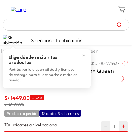
TÉRMINOS MÁS BUSCADOS
Selecciona tu ubicación
celulares
1
.
dormitorio
camas
camas queen
✕
zapatillas mujer
2
.
Elige dónde recibir tus
productos
SKU
:
002225437
PARAISO
zapatillas hombre
3
.
Paraiso Cama Europea Pocket Max Queen
Podrás ver la disponibilidad y tiempos
de entrega para tu despacho o retiro en
moda
4
.
tienda.
zapatillas
5
.
tv
S/
1449
.
00
6
.
-
52 %
S/ 2999.00
laptop
7
.
Producto a pedido
12 cuotas Sin Intereses
terrex
8
.
10+ unidades a nivel nacional
－
＋
lavadora
9
.