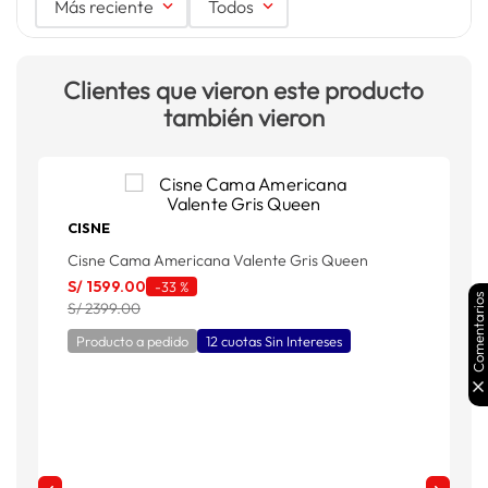
Más reciente
Todos
Clientes que vieron este producto
también vieron
CISNE
Cisne Cama Americana Valente Gris Queen
P
S/
1599
.
00
S
-
33 %
Comentarios
S/ 2399.00
S
Producto a pedido
12 cuotas Sin Intereses