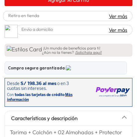
lavadora
10
.
Retiro en tienda
Ver más
Envío a domicilio
Ver más
¡Un mundo de beneficios para ti!
¿Aún no la tienes?
¡Solicítala aquí!
Compra segura garantizada:
Características y descripción
Tarima + Colchón + 02 Almohadas + Protector