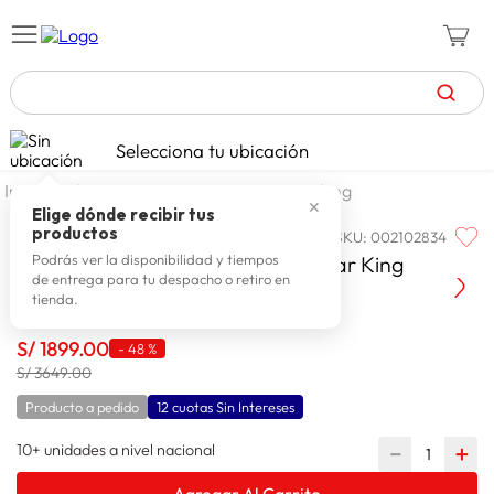
TÉRMINOS MÁS BUSCADOS
Selecciona tu ubicación
zapatillas mujer
1
.
dormitorio
camas
camas king
✕
celulares
2
.
Elige dónde recibir tus
productos
SKU
:
002102834
PARAISO
zapatillas hombre
3
.
Paraiso Cama Europea Pocket Star King
Podrás ver la disponibilidad y tiempos
de entrega para tu despacho o retiro en
moda
4
.
tienda.
zapatillas
5
.
S/
1899
.
00
-
48 %
tv
6
.
S/ 3649.00
terrex
7
.
Producto a pedido
12 cuotas Sin Intereses
laptop
8
.
10+ unidades a nivel nacional
－
＋
spiderman
9
.
Agregar Al Carrito