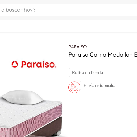
uscar hoy?
ÁS BUSCADOS
s
as mujer
PARAISO
as hombre
Paraiso Cama Medallon Er
Retiro en tienda
s
Envío a domicilio
a
man