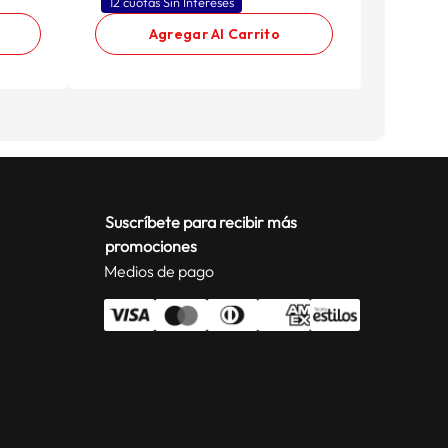
12 cuotas Sin Intereses
12 cuota
Agregar Al Carrito
Suscríbete para recibir más
promociones
Medios de pago