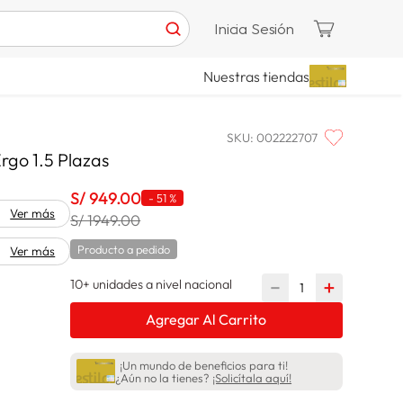
Inicia Sesión
Nuestras tiendas
SKU
:
002222707
go 1.5 Plazas
S/
949
.
00
-
51 %
Ver más
S/ 1949.00
Producto a pedido
Ver más
10+ unidades a nivel nacional
－
＋
Agregar Al Carrito
¡Un mundo de beneficios para ti!
¿Aún no la tienes?
¡Solicítala aquí!