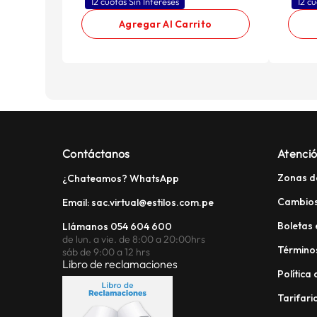
12 cuotas Sin Intereses
12 cu
Agregar Al Carrito
Contáctanos
Atenció
Zonas d
¿Chateamos? WhatsApp
Cambios
Email: sac.virtual@estilos.com.pe
Boletas 
Llámanos 054 604 600
de lun. a vie. de 8:00 a 20:00hrs
Términos
sáb de 9:00 a 12 hrs
Libro de reclamaciones
Política
Tarifario