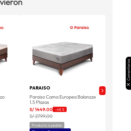
 vieron
Comentarios
PARAISO
PARAI
zzo
Paraiso Cama Europea Balanzze
Paraiso
1.5 Plazas
Plazas 
S/
1449
.
00
S/
1099
-
48 %
S/ 2799.00
S/ 229
Producto a pedido
Product