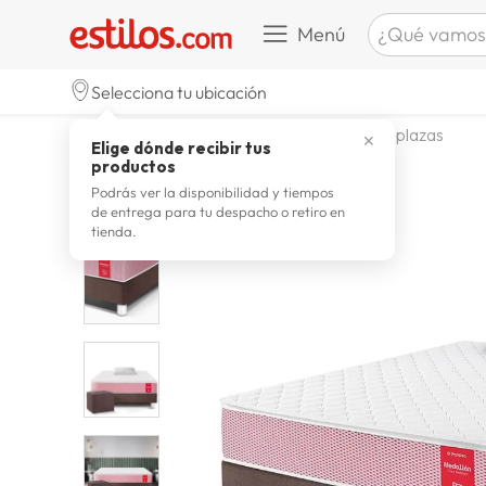
¿Qué vamos a b
Menú
TÉRMINOS M
Selecciona tu ubicación
celulare
1
.
dormitorio
camas
camas 15 plazas
✕
Elige dónde recibir tus
zapatill
2
.
productos
zapatill
3
.
Podrás ver la disponibilidad y tiempos
de entrega para tu despacho o retiro en
moda
4
.
tienda.
zapatilla
5
.
tv
6
.
laptop
7
.
terrex
8
.
lavador
9
.
spider
10
.