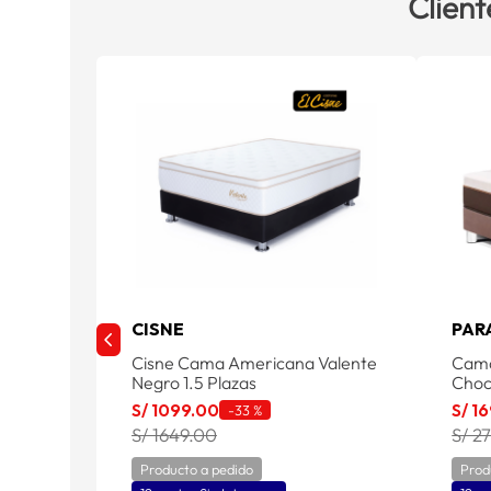
Client
CISNE
PAR
Cisne Cama Americana Valente
Cama
Negro 1.5 Plazas
Choc
S/
1099
.
00
S/
16
-
33 %
S/ 1649.00
S/ 2
Producto a pedido
Prod