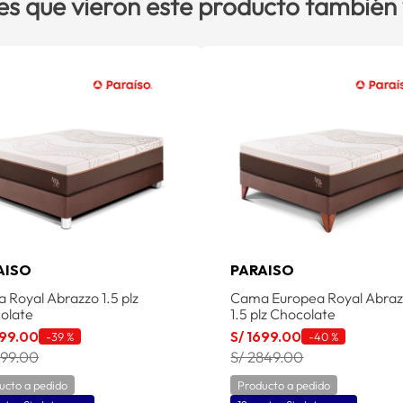
es que vieron este producto también
AISO
PARAISO
 Royal Abrazzo 1.5 plz
Cama Europea Royal Abra
olate
1.5 plz Chocolate
99
.
00
S/
1699
.
00
-
39 %
-
40 %
799.00
S/ 2849.00
ucto a pedido
Producto a pedido