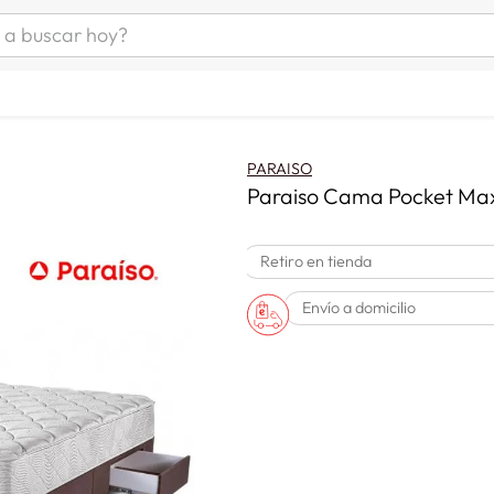
uscar hoy?
ÁS BUSCADOS
s
as mujer
PARAISO
as hombre
Paraiso Cama Pocket Max
Retiro en tienda
s
Envío a domicilio
a