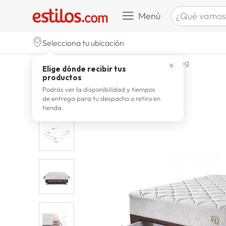
¿Qué vamos a b
Menú
TÉRMINOS M
Selecciona tu ubicación
celulare
1
.
dormitorio
camas
camas king
✕
Elige dónde recibir tus
zapatill
2
.
productos
zapatill
3
.
Podrás ver la disponibilidad y tiempos
de entrega para tu despacho o retiro en
moda
4
.
tienda.
zapatilla
5
.
tv
6
.
laptop
7
.
terrex
8
.
cocina
9
.
lavador
10
.