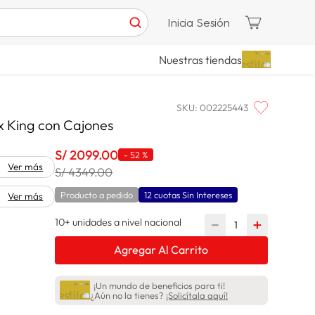
Inicia Sesión
Nuestras tiendas
SKU
:
002225443
 King con Cajones
S/
2099
.
00
-
52 %
Ver más
S/ 4349.00
Producto a pedido
12 cuotas Sin Intereses
Ver más
10+ unidades a nivel nacional
－
＋
Agregar Al Carrito
¡Un mundo de beneficios para ti!
¿Aún no la tienes?
¡Solicítala aquí!