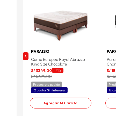
PARAISO
PAR
Cama Europea Royal Abrazzo
Para
King Size Chocolate
Char
S/
3349
.
00
S/
18
-
41 %
S/ 5699.00
S/ 3
Producto a pedido
Prod
12 cuotas Sin Intereses
12 cu
Agregar Al Carrito