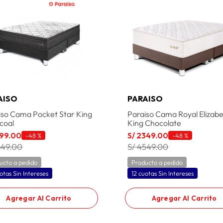
AISO
PARAISO
iso Cama Pocket Star King
Paraiso Cama Royal Elizab
coal
King Chocolate
99
.
00
S/
2349
.
00
-
48 %
-
48 %
649.00
S/ 4549.00
ucto a pedido
Producto a pedido
otas Sin Intereses
12 cuotas Sin Intereses
Agregar Al Carrito
Agregar Al Carrito