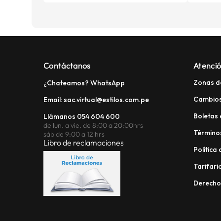
Contáctanos
Atenció
Zonas d
¿Chateamos? WhatsApp
Cambios
Email: sac.virtual@estilos.com.pe
Boletas 
Llámanos 054 604 600
de lun. a vie. de 8:00 a 20:00hrs
Términos
sáb de 9:00 a 12 hrs
Libro de reclamaciones
Política
Tarifario
Derech