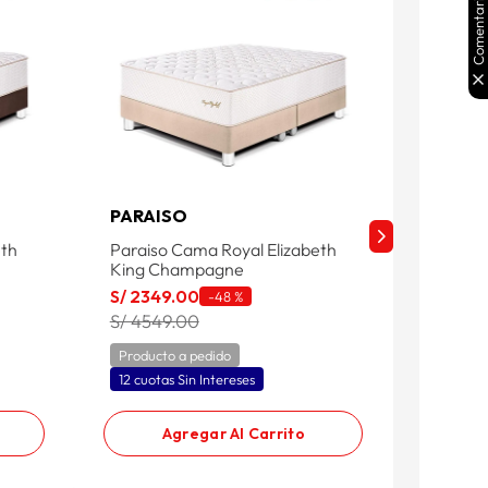
Comentarios
PARAISO
CISNE
eth
Paraiso Cama Royal Elizabeth
Cisne C
King Champagne
King
S/
2349
.
00
S/
1649
-
48 %
S/ 4549.00
S/ 259
Producto a pedido
Product
12 cuotas Sin Intereses
12 cuota
Agregar Al Carrito