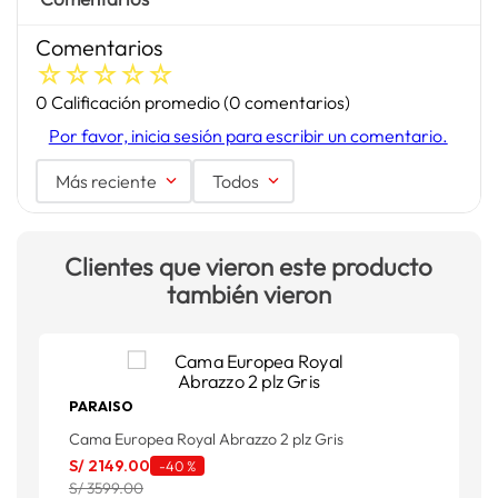
Comentarios
☆
☆
☆
☆
☆
0 Calificación promedio
(0 comentarios)
Por favor, inicia sesión para escribir un comentario.
Más reciente
Todos
Clientes que vieron este producto
también vieron
PARAISO
Cama Europea Royal Abrazzo 2 plz Gris
P
S/
2149
.
00
S
-
40 %
S/ 3599.00
S