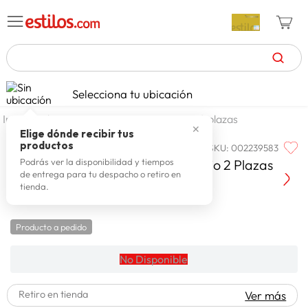
TÉRMINOS MÁS BUSCADOS
Selecciona tu ubicación
zapatillas mujer
1
.
dormitorio
camas
camas 2 plazas
✕
celulares
2
.
Elige dónde recibir tus
productos
SKU
:
002239583
PARAISO
zapatillas hombre
3
.
Paraiso Cama Su Majestad De Lujo 2 Plazas
Podrás ver la disponibilidad y tiempos
de entrega para tu despacho o retiro en
moda
4
.
tienda.
zapatillas
5
.
tv
Producto a pedido
6
.
laptop
7
.
No Disponible
terrex
8
.
Retiro en tienda
Ver más
spiderman
9
.