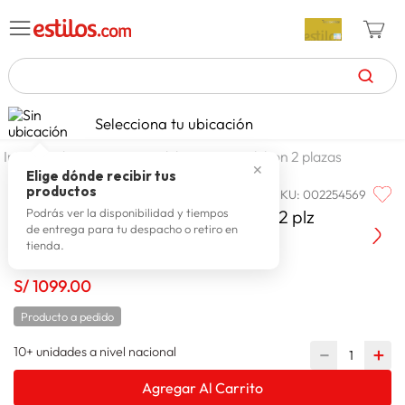
TÉRMINOS MÁS BUSCADOS
Selecciona tu ubicación
zapatillas mujer
1
.
dormitorio
colchones
colchon 2 plazas
✕
celulares
2
.
Elige dónde recibir tus
productos
SKU
:
002254569
PARAISO
zapatillas hombre
3
.
Colchon Paraiso Lifestyles Pocket 2 plz
Podrás ver la disponibilidad y tiempos
de entrega para tu despacho o retiro en
moda
4
.
tienda.
zapatillas
5
.
S/
1099
.
00
tv
6
.
Producto a pedido
laptop
7
.
10+ unidades a nivel nacional
－
＋
terrex
8
.
Agregar Al Carrito
spiderman
9
.