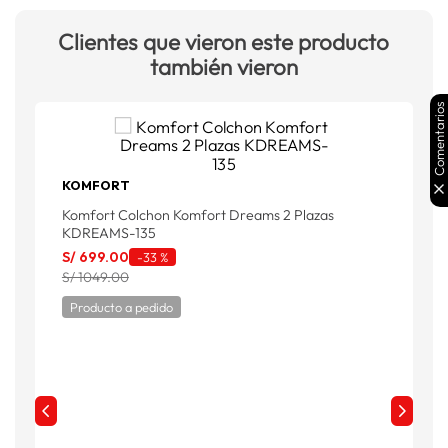
Clientes que vieron este producto
también vieron
Comentarios
KOMFORT
K
Komfort Colchon Komfort Dreams 2 Plazas
S
KDREAMS-135
S
S/
699
.
00
-
33 %
S/ 1049.00
Producto a pedido