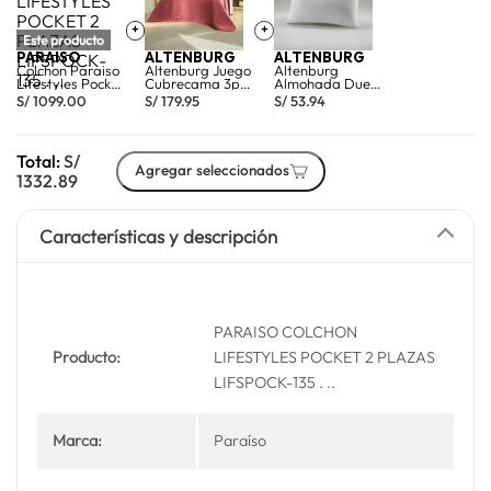
+
+
Este producto
PARAISO
ALTENBURG
ALTENBURG
Colchon Paraiso
Altenburg Juego
Altenburg
Lifestyles Pocket
Cubrecama 3pz
Almohada Dueto
2 plz
Toque Acetinado
Toque De Seda
S/
1099.00
S/
179.95
S/
53.94
Rosa Mineral
50cm x 70cm
Línea 2plz
Total:
S/
Agregar seleccionados
1332.89
Características y descripción
PARAISO COLCHON
Producto:
LIFESTYLES POCKET 2 PLAZAS
LIFSPOCK-135 . ..
Marca:
Paraíso