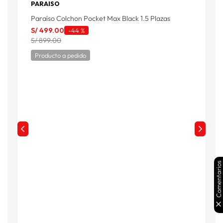
PARAISO
Paraíso Colchon Pocket Max Black 1.5 Plazas
C
S/
499
.
00
S
-
44 %
S/ 899.00
S
Producto a pedido
Comentarios