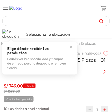
TÉRMINOS MÁS BUSCADOS
Selecciona tu ubicación
zapatillas mujer
1
.
dormitorio
colchones
colchon 15 plazas
✕
celulares
2
.
Elige dónde recibir tus
productos
SKU
:
001592245
PARAISO
zapatillas hombre
3
.
Paraiso Colchon Royal Elizabeth 1.5 Plazas + 01
Podrás ver la disponibilidad y tiempos
de entrega para tu despacho o retiro en
moda
4
.
Almohada Visc + Protector
tienda.
zapatillas
5
.
tv
6
.
S/
749
.
00
-
53 %
laptop
S/ 1599.00
7
.
Producto a pedido
terrex
8
.
10+ unidades a nivel nacional
spiderman
－
＋
9
.