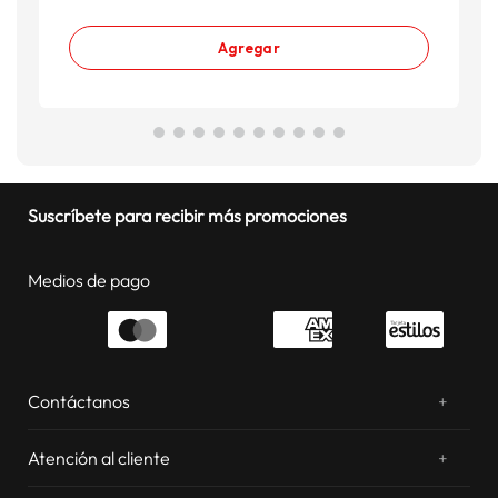
Agregar
Suscríbete para recibir más promociones
Medios de pago
Contáctanos
+
¿Chateamos? Whatsapp
atentos a tus consultas
Atención al cliente
+
Email: sac.virtual@estilos.com.pe
Zonas de despacho