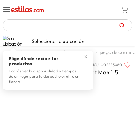
TÉRMINOS MÁS BUSCADOS
Selecciona tu ubicación
zapatillas mujer
1
.
dormitorio
juego de dormitorio
juego de dormito
✕
celulares
2
.
Elige dónde recibir tus
productos
SKU
:
002225460
PARAISO
zapatillas hombre
3
.
Paraiso Dormitorio Europeo Pocket Max 1.5
Podrás ver la disponibilidad y tiempos
de entrega para tu despacho o retiro en
zapatillas
4
.
Plazas
tienda.
moda
5
.
tv
6
.
spiderman
7
.
laptop
8
.
terrex
9
.