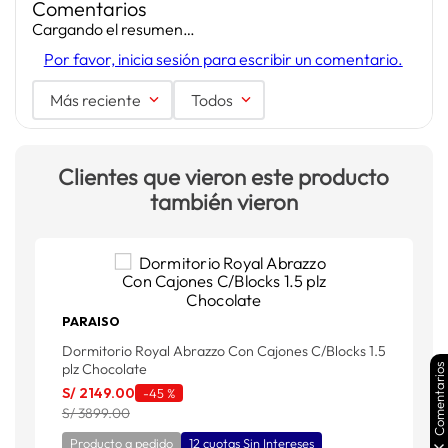
Comentarios
Cargando el resumen…
Por favor, inicia sesión para escribir un comentario.
Más reciente
Todos
Clientes que vieron este producto
también vieron
PARAISO
Dormitorio Royal Abrazzo Con Cajones C/Blocks 1.5
D
plz Chocolate
p
Comentarios
S/
2149
.
00
S
-
45 %
S/ 3899.00
S
Producto a pedido
12 cuotas Sin Intereses