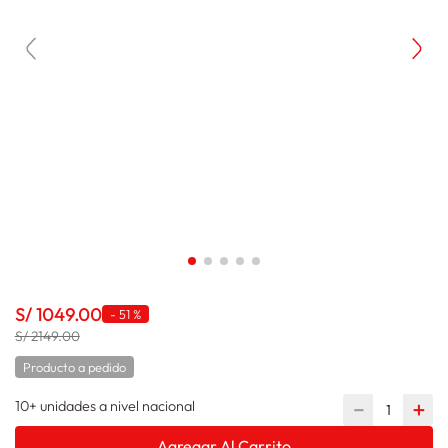
lavadora
10
.
S/
1049
.
00
-
51 %
S/ 2149.00
Producto a pedido
10+ unidades a nivel nacional
－
＋
Agregar Al Carrito