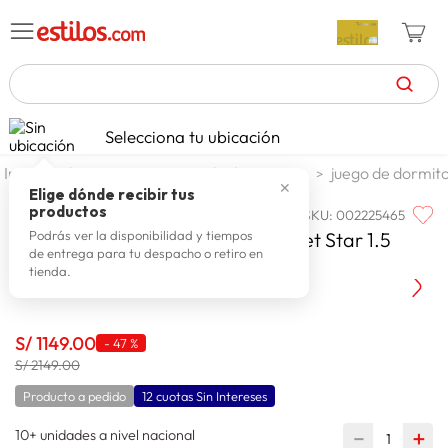
TÉRMINOS MÁS BUSCADOS
Selecciona tu ubicación
celulares
1
.
dormitorio
juego de dormitorio
juego de dormito
✕
zapatillas mujer
2
.
Elige dónde recibir tus
productos
SKU
:
002225465
PARAISO
zapatillas hombre
3
.
Paraiso Dormitorio Europeo Pocket Star 1.5
Podrás ver la disponibilidad y tiempos
de entrega para tu despacho o retiro en
moda
4
.
Plazas
tienda.
zapatillas
5
.
tv
6
.
S/
1149
.
00
-
47 %
laptop
S/ 2149.00
7
.
Producto a pedido
12 cuotas Sin Intereses
terrex
8
.
10+ unidades a nivel nacional
lavadora
－
＋
9
.