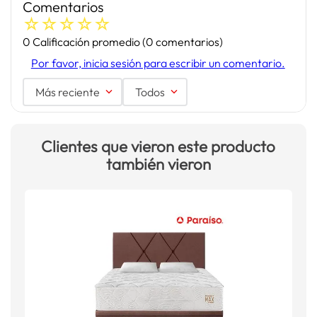
Comentarios
☆
☆
☆
☆
☆
0 Calificación promedio
(0 comentarios)
Por favor, inicia sesión para escribir un comentario.
Más reciente
Todos
Clientes que vieron este producto
también vieron
D
p
S
S