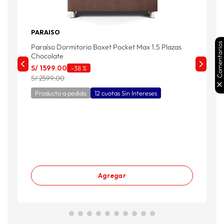
PARAISO
Comentarios
Paraíso Dormitorio Boxet Pocket Max 1.5 Plazas
Chocolate
S/
1599
.
00
-
38 %
S/ 2599.00
Producto a pedido
12 cuotas Sin Intereses
Agregar