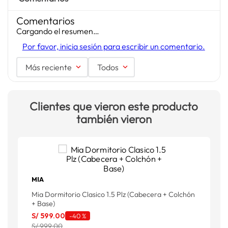
Comentarios
Cargando el resumen…
Por favor, inicia sesión para escribir un comentario.
Más reciente
Todos
Clientes que vieron este producto
también vieron
MIA
Mia Dormitorio Clasico 1.5 Plz (Cabecera + Colchón
P
+ Base)
C
S/
599
.
00
S
-
40 %
S/ 999.00
S