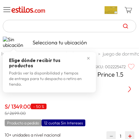
TÉRMINOS MÁS BUSCADOS
Selecciona tu ubicación
celulares
1
.
dormitorio
juego de dormitorio
juego de dormito
✕
zapatillas mujer
2
.
Elige dónde recibir tus
productos
SKU
:
002225472
PARAISO
zapatillas hombre
3
.
Paraiso Dormitorio Europeo Royal Prince 1.5
Podrás ver la disponibilidad y tiempos
de entrega para tu despacho o retiro en
moda
4
.
Plazas
tienda.
zapatillas
5
.
tv
6
.
S/
1349
.
00
-
50 %
laptop
S/ 2699.00
7
.
Producto a pedido
12 cuotas Sin Intereses
terrex
8
.
10+ unidades a nivel nacional
cocina
－
＋
9
.