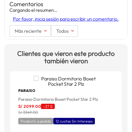
Comentarios
Cargando el resumen…
Por favor, inicia sesión para escribir un comentario.
Más reciente
Todos
Clientes que vieron este producto
también vieron
PARAISO
Paraiso Dormitorio Boxet Pocket Star 2 Plz
P
P
S/
2099
.
00
-
37 %
S
S/ 3349.00
S
Producto a pedido
12 cuotas Sin Intereses