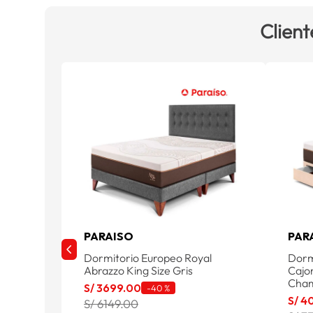
Client
PARAISO
PAR
Dormitorio Europeo Royal
Dorm
Abrazzo King Size Gris
Cajo
Cha
S/
3699
.
00
-
40 %
S/
4
S/ 6149.00