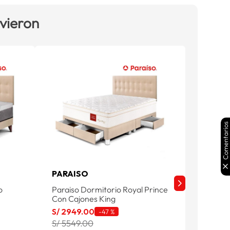
 vieron
Comentarios
PARAISO
PARAI
o
Paraiso Dormitorio Royal Prince
Paraiso
Con Cajones King
Con Caj
S/
2949
.
00
S/
329
-
47 %
S/ 5549.00
S/ 624