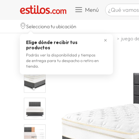
¿Qué vamos a b
Menú
TÉRMINOS M
Selecciona tu ubicación
celulare
1
.
dormitorio
juego de dormitorio
juego de
✕
Elige dónde recibir tus
zapatill
2
.
productos
zapatill
3
.
Podrás ver la disponibilidad y tiempos
de entrega para tu despacho o retiro en
moda
4
.
tienda.
zapatilla
5
.
tv
6
.
laptop
7
.
terrex
8
.
lavador
9
.
spider
10
.