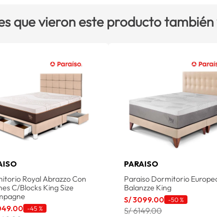
es que vieron este producto también
AISO
PARAISO
itorio Royal Abrazzo Con
Paraiso Dormitorio Europe
nes C/Blocks King Size
Balanzze King
mpagne
S/
3099
.
00
-
50 %
049
.
00
-
45 %
S/ 6149.00