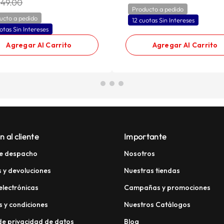
349.00
Producto a pedido
ucto a pedido
12 cuotas Sin Intereses
otas Sin Intereses
Agregar Al Carrito
Agregar Al Carrito
n al cliente
Importante
e despacho
Nosotros
 y devoluciones
Nuestras tiendas
electrónicas
Campañas y promociones
 y condiciones
Nuestros Catálogos
 de privacidad de datos
Blog