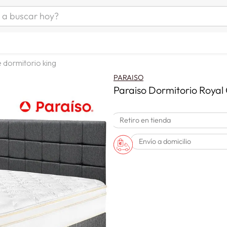
uscar hoy?
ÁS BUSCADOS
s
 dormitorio king
as mujer
PARAISO
as hombre
Paraiso Dormitorio Royal
Retiro en tienda
s
Envío a domicilio
a
man