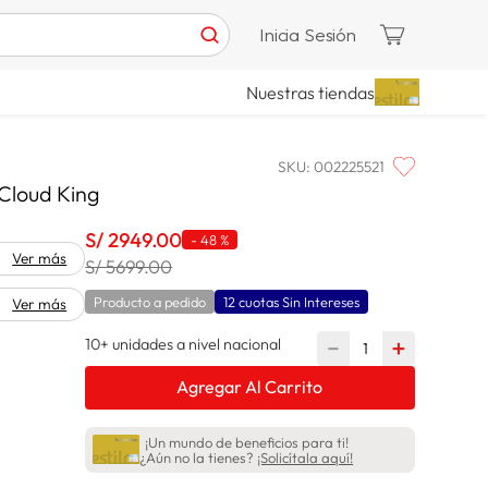
Inicia Sesión
Nuestras tiendas
SKU
:
002225521
 Cloud King
S/
2949
.
00
-
48 %
Ver más
S/ 5699.00
Producto a pedido
12 cuotas Sin Intereses
Ver más
10+ unidades a nivel nacional
－
＋
Agregar Al Carrito
¡Un mundo de beneficios para ti!
¿Aún no la tienes?
¡Solicítala aquí!