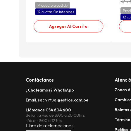
S/ 7
Producto a pedido
Prod
12 cuotas Sin Intereses
12 cu
Agregar Al Carrito
Contáctanos
Atenció
Zonas d
¿Chateamos? WhatsApp
Cambios
Email: sac.virtual@estilos.com.pe
Boletas 
Llámanos 054 604 600
de lun. a vie. de 8:00 a 20:00hrs
Términos
sáb de 9:00 a 12 hrs
Libro de reclamaciones
Política