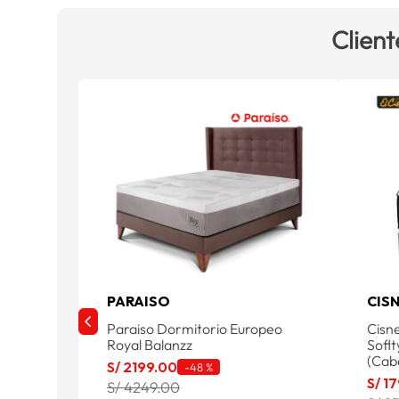
Client
PARAISO
CIS
Paraiso Dormitorio Europeo
Cisn
Royal Balanzz
Soflt
(Cab
S/
2199
.
00
-
48 %
S/
17
S/ 4249.00