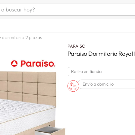
uscar hoy?
ÁS BUSCADOS
s
 dormitorio 2 plazas
as mujer
PARAISO
as hombre
Paraiso Dormitorio Royal 
Retiro en tienda
s
Envío a domicilio
a
man