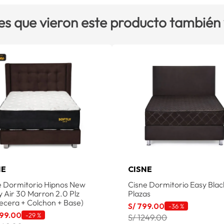
es que vieron este producto también
NE
CISNE
e Dormitorio Hipnos New
Cisne Dormitorio Easy Blac
y Air 30 Marron 2.0 Plz
Plazas
ecera + Colchon + Base)
S/
799
.
00
-
36 %
99
.
00
-
29 %
S/ 1249.00