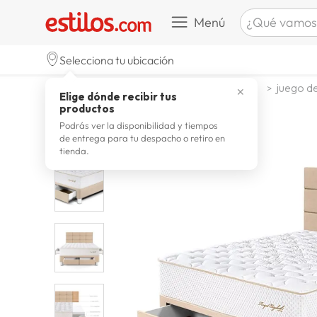
¿Qué vamos a b
Menú
TÉRMINOS M
Selecciona tu ubicación
celulare
1
.
dormitorio
juego de dormitorio
juego de
✕
Elige dónde recibir tus
zapatill
2
.
productos
zapatill
3
.
Podrás ver la disponibilidad y tiempos
de entrega para tu despacho o retiro en
moda
4
.
tienda.
zapatilla
5
.
tv
6
.
laptop
7
.
terrex
8
.
lavador
9
.
spider
10
.