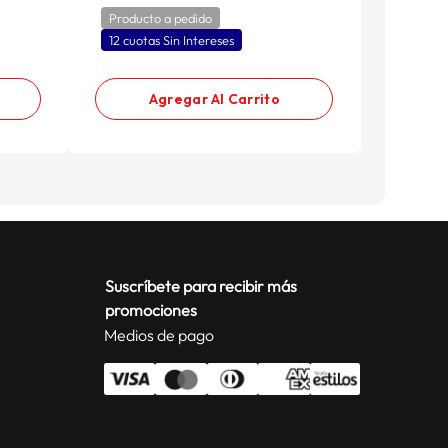
Producto a pedido
Product
12 cuotas Sin Intereses
12 cuota
Agregar Al Carrito
Suscríbete para recibir más
promociones
Medios de pago