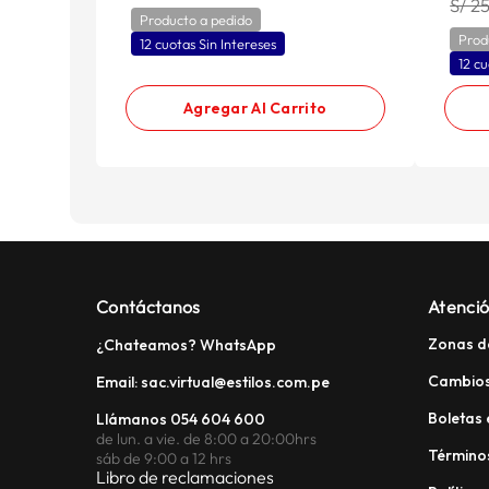
S/ 2
Producto a pedido
Prod
12 cuotas Sin Intereses
12 cu
Agregar Al Carrito
Contáctanos
Atenció
Zonas d
¿Chateamos? WhatsApp
Cambios
Email: sac.virtual@estilos.com.pe
Boletas 
Llámanos 054 604 600
de lun. a vie. de 8:00 a 20:00hrs
Términos
sáb de 9:00 a 12 hrs
Libro de reclamaciones