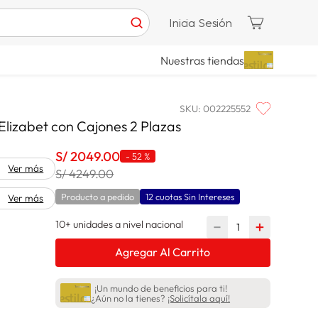
Inicia Sesión
Nuestras tiendas
SKU
:
002225552
Elizabet con Cajones 2 Plazas
S/
2049
.
00
-
52 %
Ver más
S/ 4249.00
Producto a pedido
12 cuotas Sin Intereses
Ver más
10+ unidades a nivel nacional
－
＋
Agregar Al Carrito
¡Un mundo de beneficios para ti!
¿Aún no la tienes?
¡Solicítala aquí!