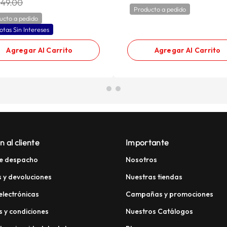
549.00
Producto a pedido
ucto a pedido
otas Sin Intereses
Agregar Al Carrito
Agregar Al Carrito
n al cliente
Importante
e despacho
Nosotros
 y devoluciones
Nuestras tiendas
electrónicas
Campañas y promociones
 y condiciones
Nuestros Catálogos