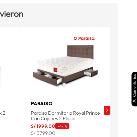
 vieron
Comentarios
PARAISO
PARAI
k 2
Paraiso Dormitorio Royal Prince
Paraiso
Con Cajones 2 Plazas
Plazas
S/
1999
.
00
S/
1199
.
-
47 %
S/ 3799.00
S/ 264