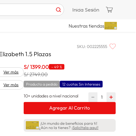
Inicia Sesión
Nuestras tiendas
SKU
:
002225555
Elizabeth 1.5 Plazas
S/
1399
.
00
-
49 %
Ver más
S/ 2749.00
Producto a pedido
12 cuotas Sin Intereses
Ver más
10+ unidades a nivel nacional
－
＋
Agregar Al Carrito
¡Un mundo de beneficios para ti!
¿Aún no la tienes?
¡Solicítala aquí!