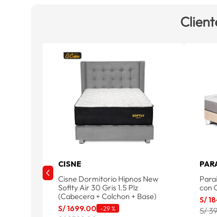
Client
CISNE
PAR
Cisne Dormitorio Hipnos New
Para
Soflty Air 30 Gris 1.5 Plz
con C
(Cabecera + Colchon + Base)
S/
18
S/
1699
.
00
-
29 %
S/ 3