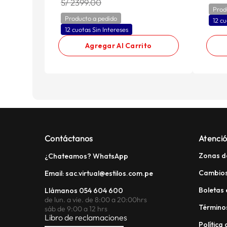
S/ 2399.00
Prod
Producto a pedido
12 cu
12 cuotas Sin Intereses
Agregar Al Carrito
Contáctanos
Atenció
Zonas d
¿Chateamos? WhatsApp
Cambios
Email: sac.virtual@estilos.com.pe
Boletas 
Llámanos 054 604 600
de lun. a vie. de 8:00 a 20:00hrs
Términos
sáb de 9:00 a 12 hrs
Libro de reclamaciones
Política