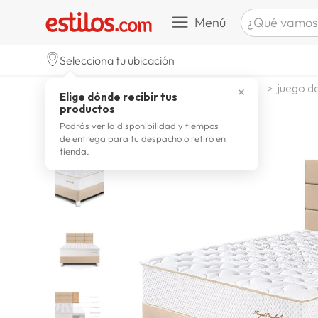
¿Qué vamos a b
Menú
TÉRMINOS M
Selecciona tu ubicación
zapatill
1
.
dormitorio
juego de dormitorio
juego de
✕
Elige dónde recibir tus
celulare
2
.
productos
zapatill
3
.
Podrás ver la disponibilidad y tiempos
de entrega para tu despacho o retiro en
moda
4
.
tienda.
zapatilla
5
.
tv
6
.
laptop
7
.
terrex
8
.
spider
9
.
lavador
10
.