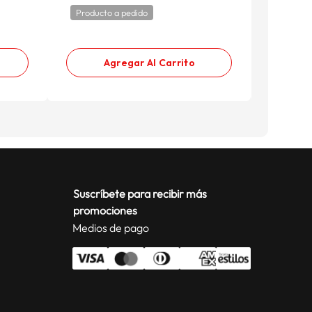
Producto a pedido
Product
12 cuota
Agregar Al Carrito
Suscríbete para recibir más
promociones
Medios de pago