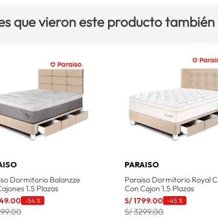
es que vieron este producto también
AISO
PARAISO
iso Dormitorio Balanzze
Paraiso Dormitorio Royal C
ajones 1.5 Plazas
Con Cajon 1.5 Plazas
49
.
00
S/
1799
.
00
-
54 %
-
45 %
999.00
S/ 3299.00