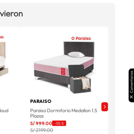
 vieron
Comentarios
PARAISO
PARAI
loud
Paraiso Dormitorio Medallon 1.5
Paraiso
Plazas
1.5 Plaz
S/
999
.
00
S/
1249
-
55 %
S/ 2199.00
S/ 259