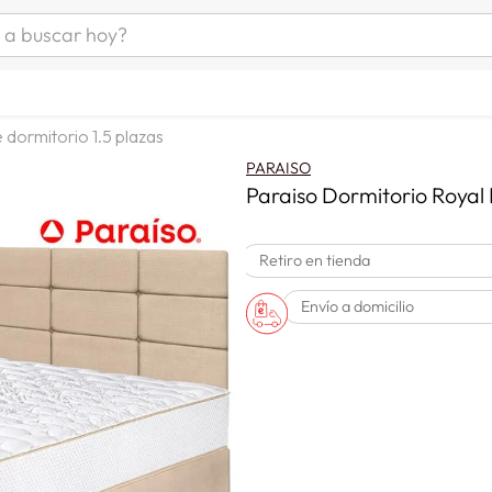
uscar hoy?
ÁS BUSCADOS
as mujer
 dormitorio 1.5 plazas
s
PARAISO
as hombre
Paraiso Dormitorio Royal 
Retiro en tienda
s
Envío a domicilio
man
a