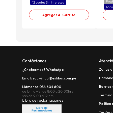
Prod
12 cuotas Sin Intereses
12 cu
Agregar Al Carrito
Contáctanos
Atenció
Zonas d
¿Chateamos? WhatsApp
Cambios
Email: sac.virtual@estilos.com.pe
Boletas 
Llámanos 054 604 600
de lun. a vie. de 8:00 a 20:00hrs
Términos
sáb de 9:00 a 12 hrs
Libro de reclamaciones
Política
Tarifario