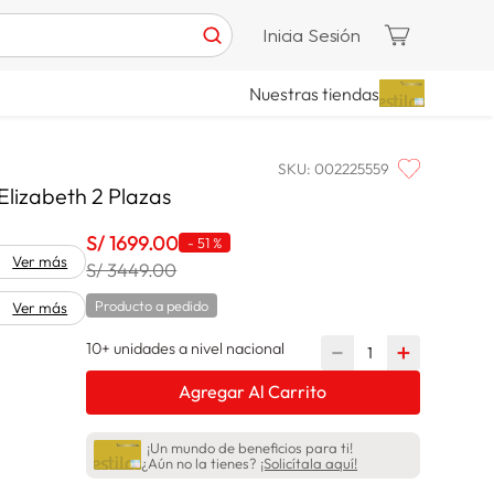
Inicia Sesión
Nuestras tiendas
SKU
:
002225559
Elizabeth 2 Plazas
S/
1699
.
00
-
51 %
Ver más
S/ 3449.00
Producto a pedido
Ver más
10+ unidades a nivel nacional
－
＋
Agregar Al Carrito
¡Un mundo de beneficios para ti!
¿Aún no la tienes?
¡Solicítala aquí!