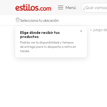
¿Qué vamos a b
Menú
TÉRMINOS M
Selecciona tu ubicación
zapatill
1
.
dormitorio
juego de dormitorio
juego de
✕
Elige dónde recibir tus
celulare
2
.
productos
zapatill
3
.
Podrás ver la disponibilidad y tiempos
de entrega para tu despacho o retiro en
moda
4
.
tienda.
zapatilla
5
.
tv
6
.
laptop
7
.
terrex
8
.
spider
9
.
lavador
10
.