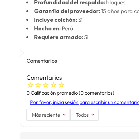
Profundidad del respaldo:
bloques
Garantía del proveedor:
15 años para c
Incluye colchón:
Sí
Hecho en:
Perú
Requiere armado:
Sí
Comentarios
Comentarios
☆
☆
☆
☆
☆
0 Calificación promedio
(0 comentarios)
Por favor, inicia sesión para escribir un comentari
Más reciente
Todos