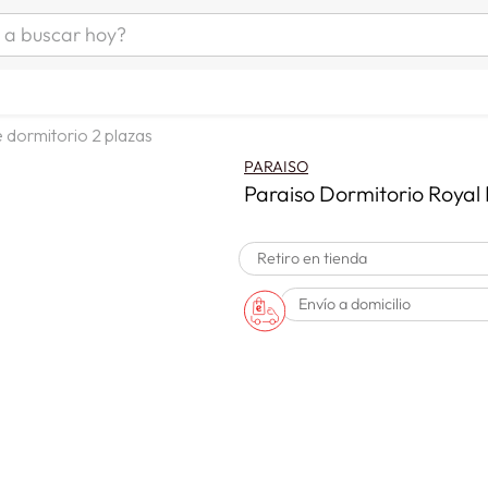
uscar hoy?
ÁS BUSCADOS
as mujer
 dormitorio 2 plazas
s
PARAISO
as hombre
Paraiso Dormitorio Royal 
Retiro en tienda
s
Envío a domicilio
man
a