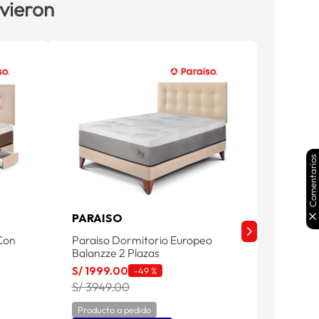
 vieron
Comentarios
PARAISO
FAMIL
Con
Paraiso Dormitorio Europeo
Familia
Balanzze 2 Plazas
Pocket 
S/
1999
.
00
S/
999
.
-
49 %
S/ 3949.00
S/ 1599
Producto a pedido
Product