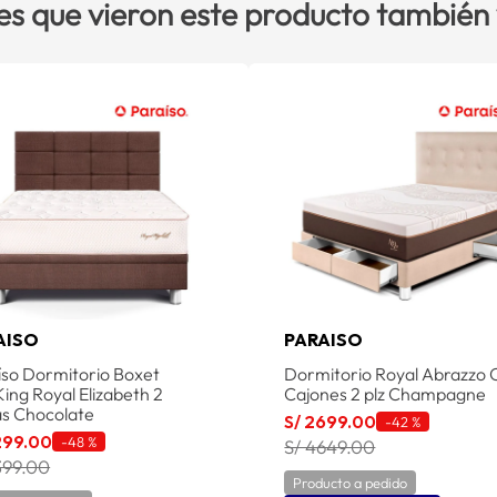
es que vieron este producto también
AISO
PARAISO
íso Dormitorio Boxet
Dormitorio Royal Abrazzo 
ing Royal Elizabeth 2
Cajones 2 plz Champagne
as Chocolate
S/
2699
.
00
-
42 %
299
.
00
-
48 %
S/ 4649.00
399.00
Producto a pedido