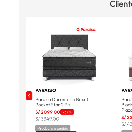
Client
PARAISO
PAR
Paraiso Dormitorio Boxet
Para
Pocket Star 2 Plz
BlocK
Plaz
S/
2099
.
00
-
37 %
S/
2
S/ 3349.00
S/ 4
Producto a pedido