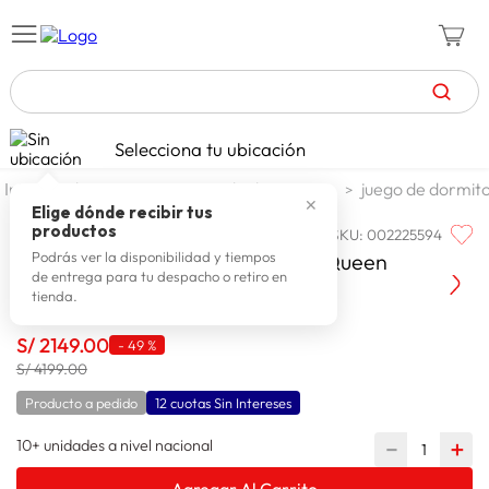
TÉRMINOS MÁS BUSCADOS
Selecciona tu ubicación
zapatillas mujer
1
.
dormitorio
juego de dormitorio
juego de dormit
✕
celulares
2
.
Elige dónde recibir tus
productos
SKU
:
002225594
PARAISO
zapatillas hombre
3
.
Paraiso Dormitorio Royal Prince Queen
Podrás ver la disponibilidad y tiempos
de entrega para tu despacho o retiro en
zapatillas
4
.
tienda.
moda
5
.
S/
2149
.
00
-
49 %
tv
6
.
S/ 4199.00
spiderman
7
.
Producto a pedido
12 cuotas Sin Intereses
laptop
8
.
10+ unidades a nivel nacional
－
＋
terrex
9
.
Agregar Al Carrito