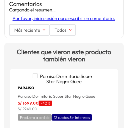
Comentarios
Cargando el resumen…
Por favor, inicia sesión para escribir un comentario.
Más reciente
Todos
Clientes que vieron este producto
también vieron
PARAISO
Paraiso Dormitorio Super Star Negro Quee
D
S/
1699
.
00
-
42 %
S/ 2949.00
S
Producto a pedido
12 cuotas Sin Intereses
S