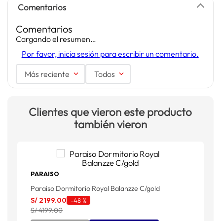
Comentarios
Comentarios
Cargando el resumen…
Por favor, inicia sesión para escribir un comentario.
Más reciente
Todos
Clientes que vieron este producto
también vieron
PARAISO
Paraiso Dormitorio Royal Balanzze C/gold
P
S/
2199
.
00
-
48 %
C
S/ 4199.00
S