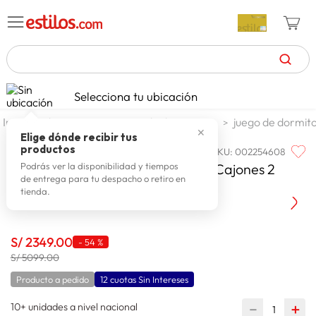
TÉRMINOS MÁS BUSCADOS
Selecciona tu ubicación
celulares
1
.
dormitorio
juego de dormitorio
juego de dormito
✕
zapatillas mujer
2
.
Elige dónde recibir tus
productos
SKU
:
002254608
PARAISO
zapatillas hombre
3
.
Paraiso Dormitorio Balanzze con Cajones 2
Podrás ver la disponibilidad y tiempos
de entrega para tu despacho o retiro en
moda
4
.
Plazas
tienda.
zapatillas
5
.
tv
6
.
S/
2349
.
00
-
54 %
laptop
S/ 5099.00
7
.
Producto a pedido
12 cuotas Sin Intereses
terrex
8
.
10+ unidades a nivel nacional
cocina
－
＋
9
.