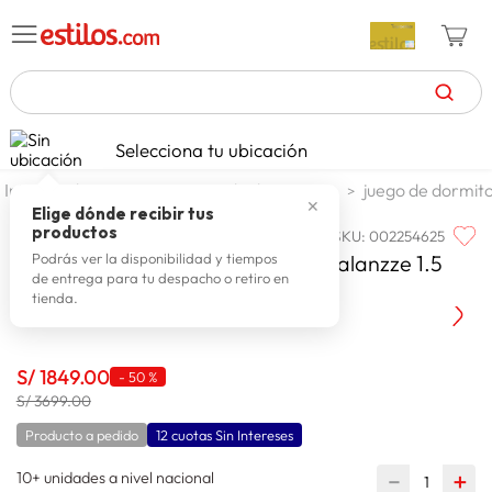
TÉRMINOS MÁS BUSCADOS
Selecciona tu ubicación
zapatillas mujer
1
.
dormitorio
juego de dormitorio
juego de dormito
✕
celulares
2
.
Elige dónde recibir tus
productos
SKU
:
002254625
PARAISO
zapatillas hombre
3
.
Paraiso Dormitorio con Cajones Balanzze 1.5
Podrás ver la disponibilidad y tiempos
de entrega para tu despacho o retiro en
moda
4
.
Plazas
tienda.
zapatillas
5
.
tv
6
.
S/
1849
.
00
-
50 %
laptop
S/ 3699.00
7
.
Producto a pedido
12 cuotas Sin Intereses
terrex
8
.
10+ unidades a nivel nacional
spiderman
－
＋
9
.