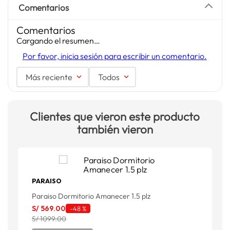
Comentarios
Comentarios
Cargando el resumen…
Por favor, inicia sesión para escribir un comentario.
Más reciente
Todos
Clientes que vieron este producto
también vieron
PARAISO
Paraiso Dormitorio Amanecer 1.5 plz
P
P
S/
569
.
00
-
48 %
S
S/ 1099.00
S