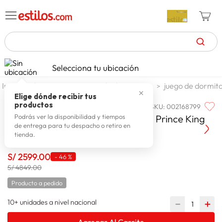
TÉRMINOS MÁS BUSCADOS
Selecciona tu ubicación
zapatillas mujer
1
.
dormitorio
juego de dormitorio
juego de dormito
✕
celulares
2
.
Elige dónde recibir tus
productos
SKU
:
002168799
PARAISO
zapatillas hombre
3
.
Paraiso Dormitorio Europeo Royal Prince King
Podrás ver la disponibilidad y tiempos
de entrega para tu despacho o retiro en
moda
4
.
tienda.
zapatillas
5
.
S/
2599
.
00
-
46 %
tv
6
.
S/ 4849.00
terrex
7
.
Producto a pedido
laptop
8
.
10+ unidades a nivel nacional
－
＋
spiderman
9
.
Agregar Al Carrito