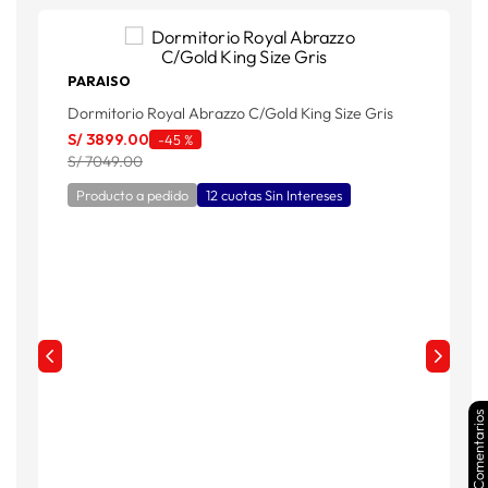
PARAISO
Dormitorio Royal Abrazzo C/Gold King Size Gris
D
S/
3899
.
00
S
-
45 %
S/ 7049.00
S
Producto a pedido
12 cuotas Sin Intereses
Comentarios