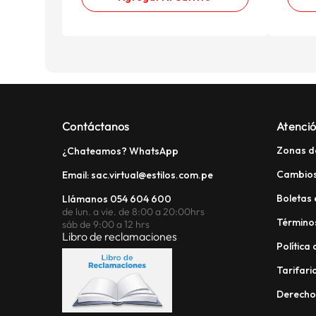
Contáctanos
Atenció
Zonas d
¿Chateamos? WhatsApp
Cambios
Email: sac.virtual@estilos.com.pe
Boletas 
Llámanos 054 604 600
de lun. a vie. de 8:00 a 20:00hrs
Términos
sáb de 9:00 a 12 hrs
Libro de reclamaciones
Política
Tarifario
Derech