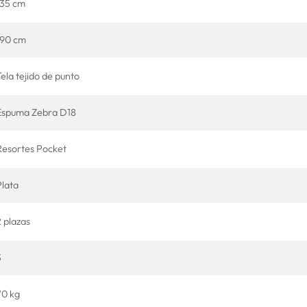
135 cm
190 cm
ela tejido de punto
Espuma Zebra D18
Resortes Pocket
Plata
2 plazas
3
70 kg