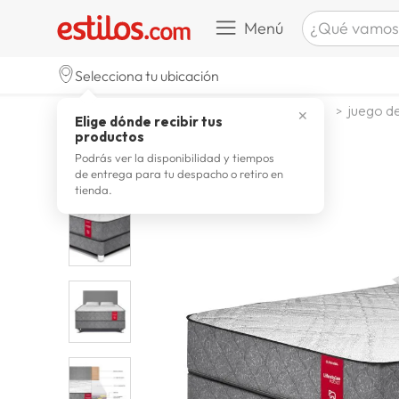
¿Qué vamos a b
Menú
TÉRMINOS M
Selecciona tu ubicación
zapatill
1
.
dormitorio
juego de dormitorio
juego de
✕
Elige dónde recibir tus
celulare
2
.
productos
zapatill
3
.
Podrás ver la disponibilidad y tiempos
de entrega para tu despacho o retiro en
moda
4
.
tienda.
zapatilla
5
.
tv
6
.
laptop
7
.
terrex
8
.
spider
9
.
lavador
10
.