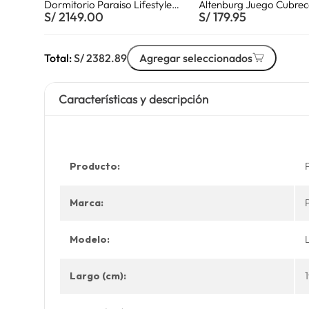
Dormitorio Paraiso Lifestyles
Altenburg Juego Cubre
S/
2149.00
S/
179.95
Pocket 2 plz
3pz Toque Acetinado R
Mineral Línea 2plz
Total:
S/
2382.89
Agregar seleccionados
Características y descripción
Producto:
Marca:
Modelo:
Largo (cm):