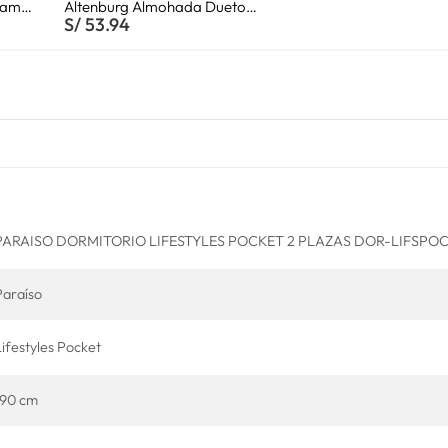
cama
Altenburg Almohada Dueto
S/
53.94
osa
Toque De Seda 50cm x 70cm
PARAISO DORMITORIO LIFESTYLES POCKET 2 PLAZAS DOR-LIFSPOCK1
Paraíso
Lifestyles Pocket
190 cm