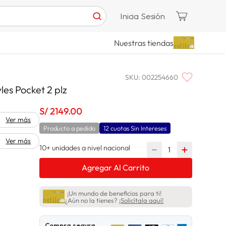
Inicia Sesión
Nuestras tiendas
SKU
:
002254660
les Pocket 2 plz
S/
2149
.
00
Ver más
Producto a pedido
12 cuotas Sin Intereses
Ver más
10+ unidades a nivel nacional
－
＋
Agregar Al Carrito
¡Un mundo de beneficios para ti!
¿Aún no la tienes?
¡Solicítala aquí!
Compra segura