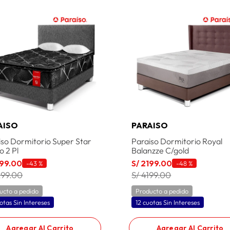
AISO
PARAISO
iso Dormitorio Super Star
Paraiso Dormitorio Royal
o 2 Pl
Balanzze C/gold
99
.
00
S/
2199
.
00
-
43 %
-
48 %
299.00
S/ 4199.00
ucto a pedido
Producto a pedido
otas Sin Intereses
12 cuotas Sin Intereses
Agregar Al Carrito
Agregar Al Carrito