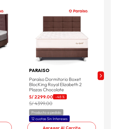
PARAISO
PARAI
Paraíso Dormitorio Boxet
Dormito
BlocKing Royal Elizabeth 2
Abrazzo
Plazas Chocolate
S/
239
S/
2299
.
00
-
48 %
S/ 394
S/ 4399.00
Product
Producto a pedido
12 cuota
12 cuotas Sin Intereses
Agregar Al Carrito