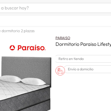
uscar hoy?
ÁS BUSCADOS
as mujer
 dormitorio 2 plazas
s
PARAISO
as hombre
Dormitorio Paraiso Lifesty
Retiro en tienda
s
Envío a domicilio
man
a