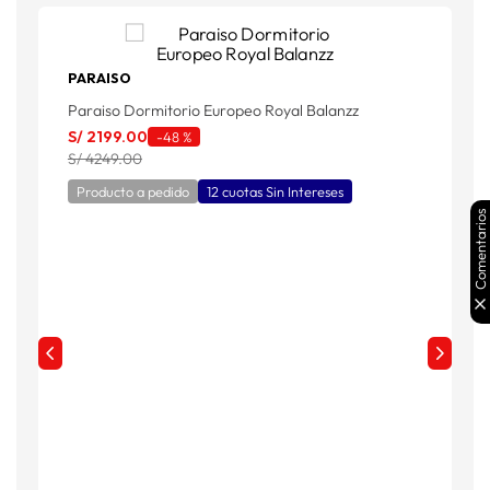
PARAISO
Paraiso Dormitorio Europeo Royal Balanzz
P
C
S/
2199
.
00
-
48 %
S
S/ 4249.00
S
Producto a pedido
12 cuotas Sin Intereses
Comentarios