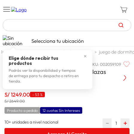
TÉRMINOS MÁS BUSCADOS
Selecciona tu ubicación
celulares
1
.
dormitorio
juego de dormitorio
juego de dormito
✕
zapatillas mujer
2
.
Elige dónde recibir tus
productos
SKU
:
002059109
PARAISO
zapatillas hombre
3
.
Paraiso Dormitorio Super Star 2 Plazas
Podrás ver la disponibilidad y tiempos
de entrega para tu despacho o retiro en
moda
4
.
tienda.
zapatillas
5
.
S/
1249
.
00
-
53 %
tv
6
.
S/ 2649.00
laptop
7
.
Producto a pedido
12 cuotas Sin Intereses
terrex
8
.
10+ unidades a nivel nacional
－
＋
lavadora
9
.
Agregar Al Carrito