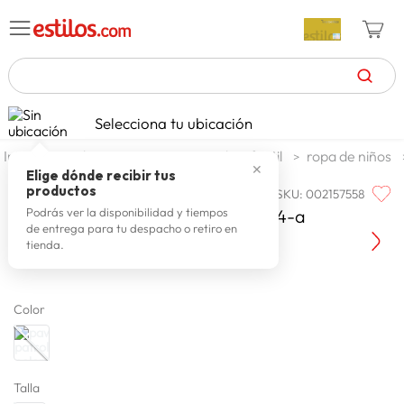
TÉRMINOS MÁS BUSCADOS
Selecciona tu ubicación
zapatillas mujer
1
.
moda y accesorios
moda infantil
ropa de niños
✕
celulares
2
.
Elige dónde recibir tus
productos
SKU
:
002157558
PAW PATROL
zapatillas hombre
3
.
Paw Patrol Polera Basica Paw-1154-a
Podrás ver la disponibilidad y tiempos
de entrega para tu despacho o retiro en
moda
4
.
tienda.
zapatillas
5
.
tv
6
.
Color
laptop
7
.
terrex
8
.
Talla
spiderman
9
.