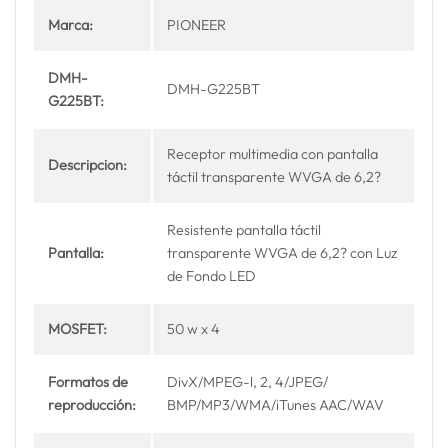
Marca:
PIONEER
DMH-
DMH-G225BT
G225BT:
Receptor multimedia con pantalla
Descripcion:
táctil transparente WVGA de 6,2?
Resistente pantalla táctil
Pantalla:
transparente WVGA de 6,2? con Luz
de Fondo LED
MOSFET:
50 w x 4
Formatos de
DivX/MPEG-l, 2, 4/JPEG/
reproducción:
BMP/MP3/WMA/iTunes AAC/WAV