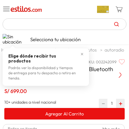
TÉRMINOS MÁS BUSCADOS
Selecciona tu ubicación
zapatillas mujer
1
.
automotriz
audio y video para autos
autoradio
✕
celulares
2
.
Elige dónde recibir tus
productos
SKU
:
002242099
PIONEER
zapatillas hombre
3
.
Pioneer Audiovisual Dmh-g225bt Bluetooth
Podrás ver la disponibilidad y tiempos
de entrega para tu despacho o retiro en
moda
4
.
tienda.
zapatillas
5
.
S/
699
.
00
tv
6
.
10+ unidades a nivel nacional
－
＋
terrex
7
.
Agregar Al Carrito
laptop
8
.
spiderman
9
.
Retiro en tienda