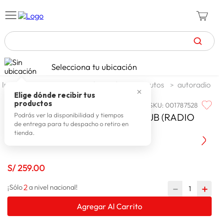
TÉRMINOS MÁS BUSCADOS
Selecciona tu ubicación
zapatillas mujer
1
.
automotriz
audio y video para autos
autoradio
✕
celulares
2
.
Elige dónde recibir tus
productos
SKU
:
001787528
PIONEER
zapatillas hombre
3
.
PIONEER AUTO RADIO MVH-85UB (RADIO
Podrás ver la disponibilidad y tiempos
de entrega para tu despacho o retiro en
moda
4
.
AM/FM
tienda.
zapatillas
5
.
tv
6
.
S/
259
.
00
terrex
7
.
2
－
＋
¡Sólo
a nivel nacional!
laptop
8
.
Agregar Al Carrito
spiderman
9
.