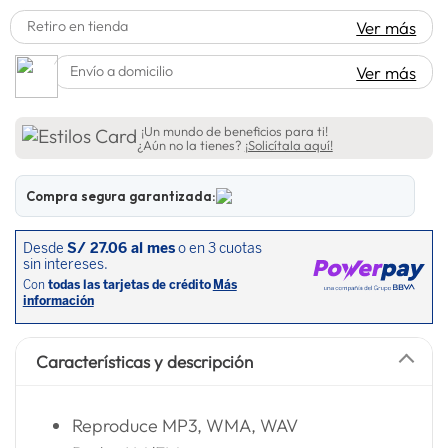
lavadora
10
.
Retiro en tienda
Ver más
Envío a domicilio
Ver más
¡Un mundo de beneficios para ti!
¿Aún no la tienes?
¡Solicítala aquí!
Compra segura garantizada:
Características y descripción
Reproduce MP3, WMA, WAV