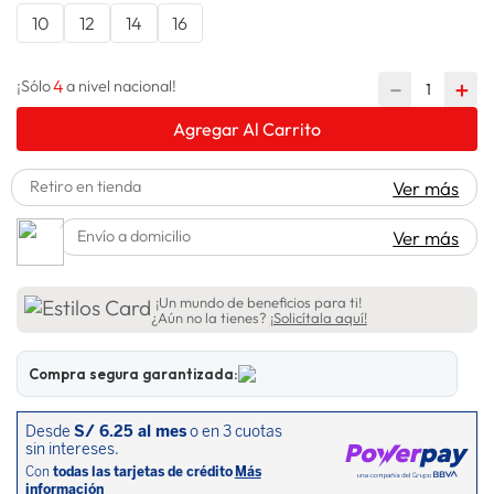
10
12
14
16
lavadora
10
.
4
－
＋
¡Sólo
a nivel nacional!
Agregar Al Carrito
Retiro en tienda
Ver más
Envío a domicilio
Ver más
¡Un mundo de beneficios para ti!
¿Aún no la tienes?
¡Solicítala aquí!
Compra segura garantizada: