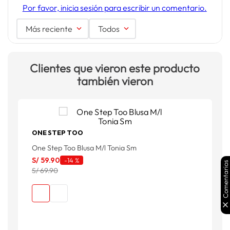
Por favor, inicia sesión para escribir un comentario.
Más reciente
Todos
Clientes que vieron este producto
también vieron
F
ONE STEP TOO
F
One Step Too Blusa M/l Tonia Sm
S
S/
59
.
90
-
14 %
S
Comentarios
S/ 69.90