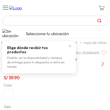
TÉRMINOS MÁS BUSCADOS
Selecciona tu ubicación
zapatillas mujer
1
.
moda y accesorios
moda infantil
ropa de niñas
✕
celulares
2
.
Elige dónde recibir tus
productos
SKU
:
002484210
PIONIER
zapatillas hombre
3
.
Pionier Polo Jersey M/l Oxhana 54
Podrás ver la disponibilidad y tiempos
de entrega para tu despacho o retiro en
moda
4
.
tienda.
zapatillas
5
.
S/
59
.
90
tv
6
.
Color
laptop
7
.
terrex
8
.
spiderman
Talla
9
.