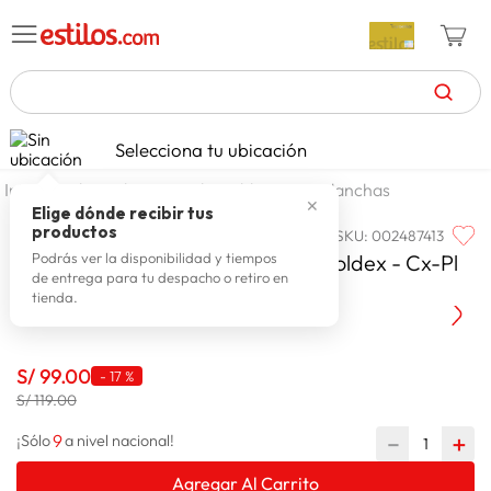
TÉRMINOS MÁS BUSCADOS
Selecciona tu ubicación
celulares
1
.
electrohogar
linea blanca
planchas
✕
zapatillas mujer
2
.
Elige dónde recibir tus
productos
SKU
:
002487413
COLDEX
zapatillas hombre
3
.
Plancha Clásica Antiadherente Coldex - Cx-Pl
Podrás ver la disponibilidad y tiempos
de entrega para tu despacho o retiro en
moda
4
.
Pesada
tienda.
zapatillas
5
.
tv
6
.
S/
99
.
00
-
17 %
laptop
S/ 119.00
7
.
terrex
9
－
＋
8
.
¡Sólo
a nivel nacional!
cocina
9
.
Agregar Al Carrito