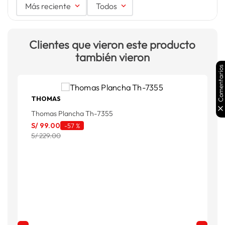
Más reciente
Todos
Clientes que vieron este producto
también vieron
Comentarios
THOMAS
Thomas Plancha Th-7355
P
S/
99
.
00
-
57 %
S
S/ 229.00
S