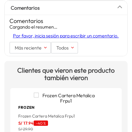
Comentarios
Comentarios
Cargando el resumen…
Por favor, inicia sesión para escribir un comentario.
Más reciente
Todos
Clientes que vieron este producto
también vieron
FROZEN
Frozen Cartera Metalica Frpu1
E
S/
17
.
94
S
-
40 %
S/ 29.90
S