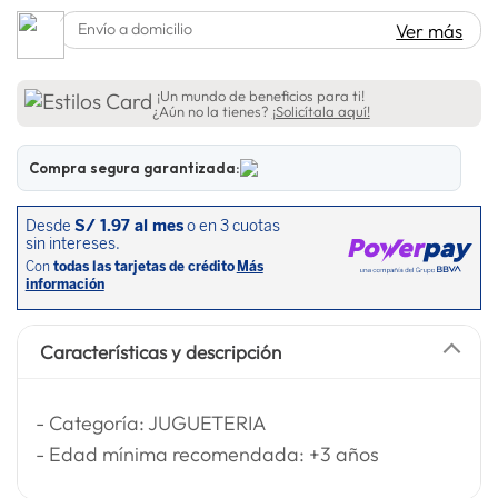
lavadora
10
.
Envío a domicilio
Ver más
¡Un mundo de beneficios para ti!
¿Aún no la tienes?
¡Solicítala aquí!
Compra segura garantizada:
Características y descripción
- Categoría: JUGUETERIA
- Edad mínima recomendada: +3 años