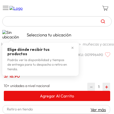
TÉRMINOS MÁS BUSCADOS
Selecciona tu ubicación
zapatillas mujer
1
.
jugueteria y escolar
jugueteria
muñecas y acces
✕
celulares
2
.
Elige dónde recibir tus
productos
SKU
:
001996490
POLLY POCKET
zapatillas hombre
3
.
Polly Pocket Reloj Digital Plrj6
Podrás ver la disponibilidad y tiempos
de entrega para tu despacho o retiro en
moda
4
.
tienda.
zapatillas
S/
18
.
90
5
.
tv
6
.
10+ unidades a nivel nacional
－
＋
terrex
7
.
Agregar Al Carrito
laptop
8
.
Retiro en tienda
Ver más
spiderman
9
.