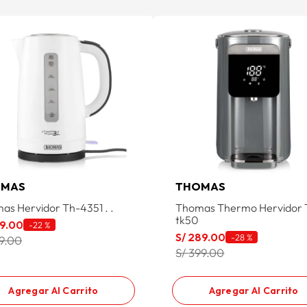
OMAS
THOMAS
as Hervidor Th-4351 . .
Thomas Thermo Hervidor 
tk50
9
.
00
-
22 %
S/
289
.
00
-
28 %
39.00
S/ 399.00
Agregar Al Carrito
Agregar Al Carrito