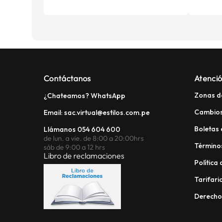
Contáctanos
Atenció
Zonas d
¿Chateamos? WhatsApp
Cambios
Email: sac.virtual@estilos.com.pe
Boletas 
Llámanos 054 604 600
de lun. a vie. de 8:00 a 20:00hrs
Términos
sáb de 9:00 a 12 hrs
Libro de reclamaciones
Política
Tarifario
Derech