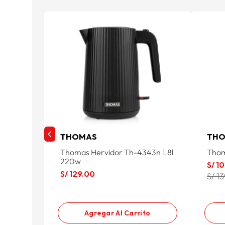
THOMAS
TH
Thomas Hervidor Th-4343n 1.8l
Thom
220w
S/
10
S/
129
.
00
S/ 1
Agregar Al Carrito