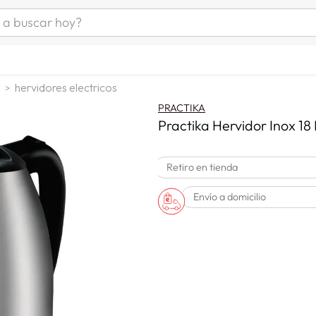
uscar hoy?
ÁS BUSCADOS
as mujer
hervidores electricos
s
PRACTIKA
as hombre
Practika Hervidor Inox 18 
Retiro en tienda
s
Envío a domicilio
man
a