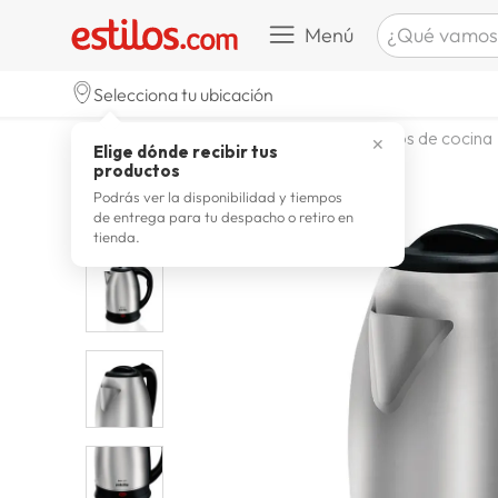
¿Qué vamos a b
Menú
TÉRMINOS M
Selecciona tu ubicación
zapatill
1
.
electrohogar
electrodomesticos de cocina
✕
Elige dónde recibir tus
celulare
2
.
productos
zapatill
3
.
Podrás ver la disponibilidad y tiempos
de entrega para tu despacho o retiro en
moda
4
.
tienda.
zapatilla
5
.
tv
6
.
terrex
7
.
laptop
8
.
spider
9
.
lavador
10
.