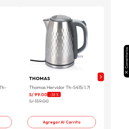
Comentarios
THOMAS
OSTER
Th-
Thomas Hervidor Th-5415i 1.7l
Oster H
S/
99
.
00
S/
169
.
-
38 %
S/ 159.00
S/ 199.
Agregar Al Carrito