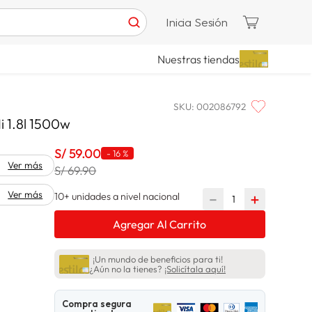
Inicia Sesión
Nuestras tiendas
SKU
:
002086792
Ii 1.8l 1500w
S/
59
.
00
-
16 %
Ver más
S/ 69.90
Ver más
10+ unidades a nivel nacional
－
＋
Agregar Al Carrito
¡Un mundo de beneficios para ti!
¿Aún no la tienes?
¡Solicítala aquí!
Compra segura