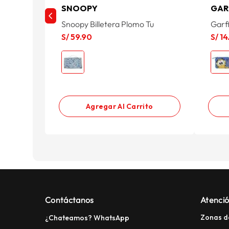
SNOOPY
GAR
Snoopy Billetera Plomo Tu
Garf
S/
59
.
90
S/
14
Agregar Al Carrito
Contáctanos
Atenció
Zonas d
¿Chateamos? WhatsApp