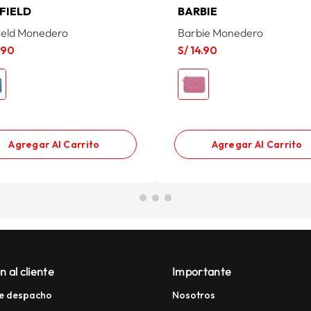
FIELD
BARBIE
ield Monedero
Barbie Monedero
.
90
S/
14
.
90
Agregar Al Carrito
Agregar Al Carrito
n al cliente
Importante
e despacho
Nosotros