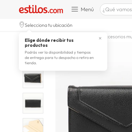
¿Qué vamos a b
Menú
TÉRMINOS M
Selecciona tu ubicación
celulare
1
.
moda y accesorios
mujer
accesorios mu
✕
Elige dónde recibir tus
zapatill
2
.
productos
zapatill
3
.
Podrás ver la disponibilidad y tiempos
de entrega para tu despacho o retiro en
moda
4
.
tienda.
zapatilla
5
.
tv
6
.
laptop
7
.
terrex
8
.
lavador
9
.
spider
10
.