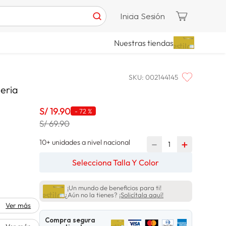
Inicia Sesión
Nuestras tiendas
SKU
:
002144145
leria
S/
19
.
90
-
72 %
S/ 69.90
10+ unidades a nivel nacional
－
＋
Selecciona Talla Y Color
¡Un mundo de beneficios para ti!
¿Aún no la tienes?
¡Solicítala aquí!
Ver más
Compra segura