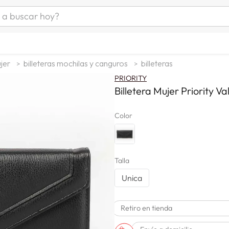
uscar hoy?
ÁS BUSCADOS
s
jer
billeteras mochilas y canguros
billeteras
as mujer
PRIORITY
as hombre
Billetera Mujer Priority Va
Color
s
Talla
Unica
a
Retiro en tienda
man