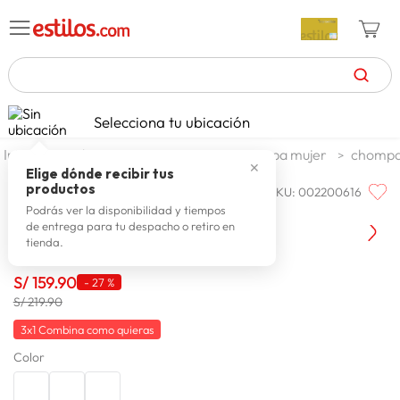
TÉRMINOS MÁS BUSCADOS
Selecciona tu ubicación
celulares
1
.
moda y accesorios
mujer
ropa mujer
chompas
✕
zapatillas mujer
2
.
Elige dónde recibir tus
productos
SKU
:
002200616
PRIORITY
zapatillas hombre
3
.
Chaleco Mujer Priority Thais
Podrás ver la disponibilidad y tiempos
de entrega para tu despacho o retiro en
moda
4
.
tienda.
zapatillas
5
.
S/
159
.
90
-
27 %
tv
6
.
S/ 219.90
laptop
7
.
3x1 Combina como quieras
Color
terrex
8
.
lavadora
9
.