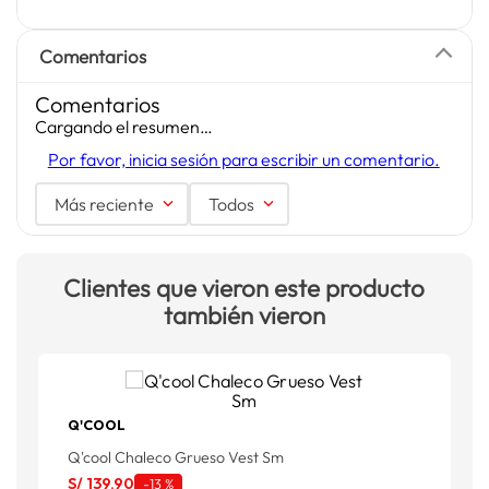
Comentarios
Comentarios
Cargando el resumen…
Por favor, inicia sesión para escribir un comentario.
Más reciente
Todos
Clientes que vieron este producto
también vieron
Q'COOL
C
Q'cool Chaleco Grueso Vest Sm
S
S/
139
.
90
-
13 %