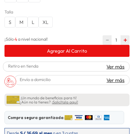
spiderman
10
.
Talla
S
M
L
XL
4
－
＋
¡Sólo
a nivel nacional!
Agregar Al Carrito
Retiro en tienda
Ver más
Envío a domicilio
Ver más
¡Un mundo de beneficios para ti!
¿Aún no la tienes?
¡Solicítala aquí!
Compra segura garantizada: