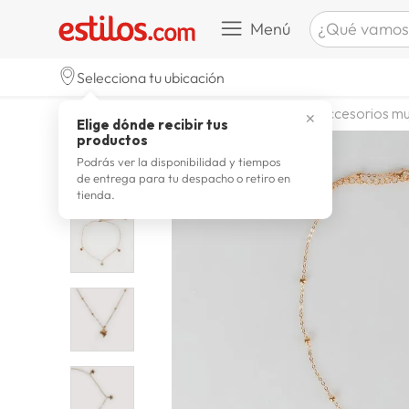
¿Qué vamos a b
Menú
TÉRMINOS M
Selecciona tu ubicación
celulare
1
.
moda y accesorios
mujer
accesorios mu
✕
Elige dónde recibir tus
zapatill
2
.
productos
zapatill
3
.
Podrás ver la disponibilidad y tiempos
de entrega para tu despacho o retiro en
moda
4
.
tienda.
zapatilla
5
.
tv
6
.
laptop
7
.
terrex
8
.
lavador
9
.
spider
10
.