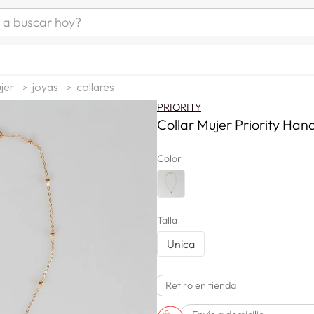
uscar hoy?
ÁS BUSCADOS
s
jer
joyas
collares
as mujer
PRIORITY
as hombre
Collar Mujer Priority Han
Color
s
Talla
Unica
a
Retiro en tienda
man