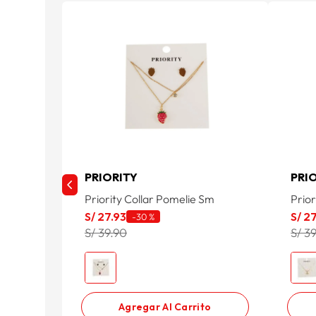
PRIORITY
PRI
Priority Collar Pomelie Sm
Prior
S/
27
.
93
S/
2
-
30 %
S/ 39.90
S/ 3
Agregar Al Carrito