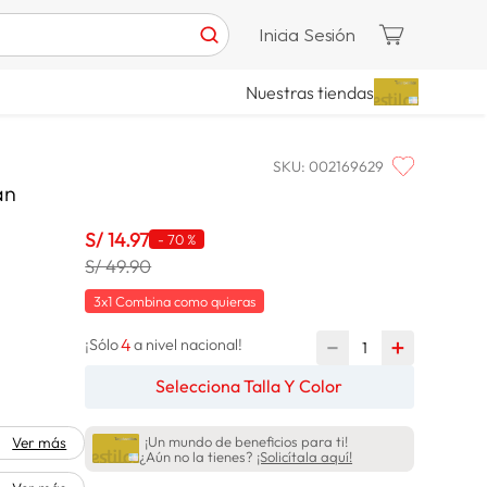
Inicia Sesión
Nuestras tiendas
SKU
:
002169629
an
S/
14
.
97
-
70 %
S/ 49.90
3x1 Combina como quieras
4
－
＋
¡Sólo
a nivel nacional!
Selecciona Talla Y Color
¡Un mundo de beneficios para ti!
Ver más
¿Aún no la tienes?
¡Solicítala aquí!