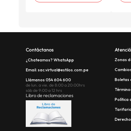
Contáctanos
Atenció
Zonas d
¿Chateamos? WhatsApp
Cambios
Email: sac.virtual@estilos.com.pe
Boletas 
Llámanos 054 604 600
de lun. a vie. de 8:00 a 20:00hrs
Términos
sáb de 9:00 a 12 hrs
Libro de reclamaciones
Política
Tarifario
Derech