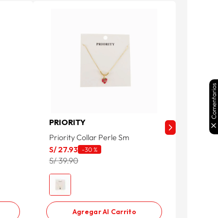
Comentarios
PRIORITY
PRIOR
Priority Collar Perle Sm
Priorit
S/
27
.
93
S/
27
.
9
-
30 %
S/ 39.90
S/ 39.9
Agregar Al Carrito