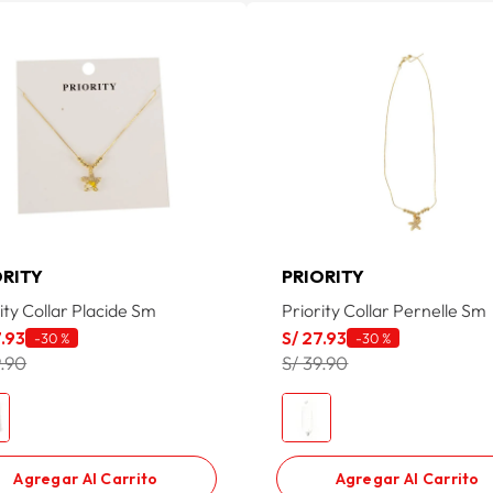
ORITY
PRIORITY
ity Collar Placide Sm
Priority Collar Pernelle Sm
7
.
93
S/
27
.
93
-
30 %
-
30 %
9.90
S/ 39.90
Agregar Al Carrito
Agregar Al Carrito