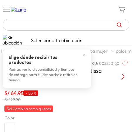
TÉRMINOS MÁS BUSCADOS
Selecciona tu ubicación
zapatillas mujer
1
.
moda y accesorios
mujer
ropa mujer
polos m
✕
celulares
2
.
Elige dónde recibir tus
productos
SKU
:
002230150
PRIORITY
zapatillas hombre
3
.
Hilo Manga Larga Mujer Priority Nissa
Podrás ver la disponibilidad y tiempos
de entrega para tu despacho o retiro en
moda
4
.
tienda.
zapatillas
5
.
S/
64
.
95
-
50 %
tv
6
.
S/ 129.90
terrex
7
.
3x1 Combina como quieras
Color
laptop
8
.
spiderman
9
.