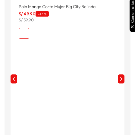
Comentarios
Polo Manga Corta Mujer Big City Belinda
P
S
S/
49
.
90
-
17 %
S/ 59.90