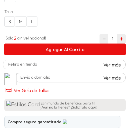
lavadora
10
.
Talla
S
M
L
2
－
＋
¡Sólo
a nivel nacional!
Agregar Al Carrito
Retiro en tienda
Ver más
Envío a domicilio
Ver más
Ver Guía de Tallas
¡Un mundo de beneficios para ti!
¿Aún no la tienes?
¡Solicítala aquí!
Compra segura garantizada: