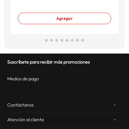
Agregar
Suscríbete para recibir más promociones
Medios de pago
Contáctanos
+
¿Chateamos? Whatsapp
atentos a tus consultas
Atención al cliente
+
Email: sac.virtual@estilos.com.pe
Zonas de despacho