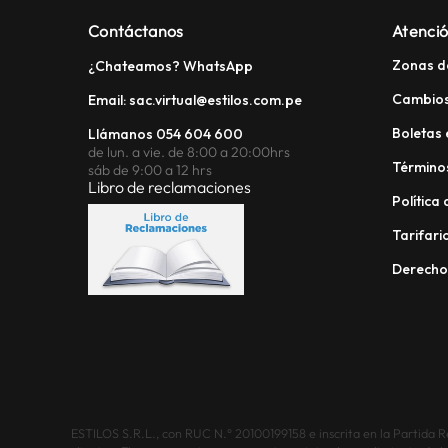
Contáctanos
Atenció
Zonas d
¿Chateamos? WhatsApp
Cambios
Email: sac.virtual@estilos.com.pe
Boletas 
Llámanos 054 604 600
de lun. a vie. de 8:00 a 20:00hrs
Términos
sáb de 9:00 a 12 hrs
Libro de reclamaciones
Política
Tarifario
Derech
ESTILOS S.R.L., con RUC N.° 20100199158 e inscrita en la Partida Reg