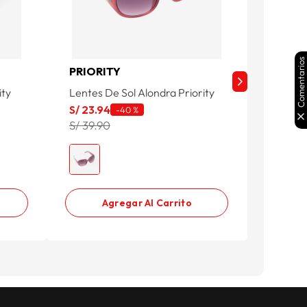
Comentarios
PRIORITY
LAX F
ity
Lentes De Sol Alondra Priority
Lentes 
170039-
S/
23
.
94
-
40 %
S/
53
.
91
S/ 39.90
S/ 59.9
Agregar Al Carrito