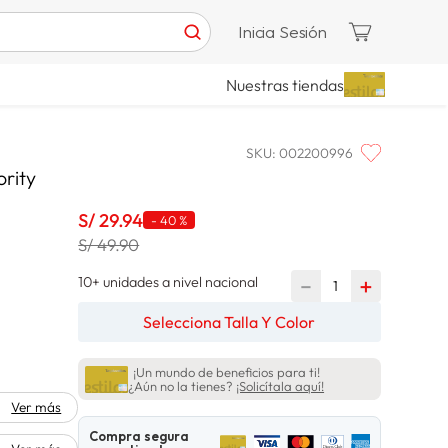
Inicia Sesión
Nuestras tiendas
SKU
:
002200996
ority
S/
29
.
94
-
40 %
S/ 49.90
10+ unidades a nivel nacional
－
＋
Selecciona Talla Y Color
¡Un mundo de beneficios para ti!
¿Aún no la tienes?
¡Solicítala aquí!
Ver más
Compra segura