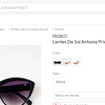
uscar hoy?
ÁS BUSCADOS
s
jer
lentes de sol para mujer
lentes
as mujer
PRIORITY
as hombre
Lentes De Sol Antonia Pri
Color
s
Talla
Unica
a
Retiro en tienda
man