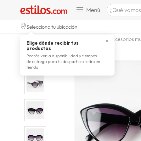
¿Qué vamos a b
Menú
TÉRMINOS M
Selecciona tu ubicación
celulare
1
.
moda y accesorios
mujer
accesorios mu
✕
Elige dónde recibir tus
zapatill
2
.
productos
zapatill
3
.
Podrás ver la disponibilidad y tiempos
de entrega para tu despacho o retiro en
moda
4
.
tienda.
zapatilla
5
.
tv
6
.
laptop
7
.
terrex
8
.
lavador
9
.
spider
10
.