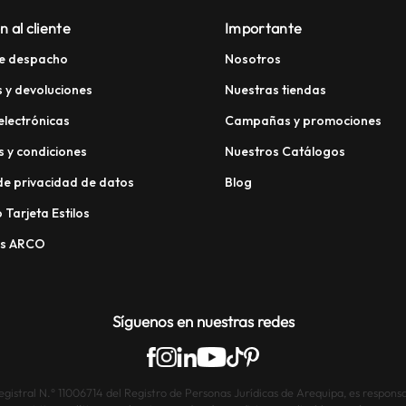
n al cliente
Importante
e despacho
Nosotros
 y devoluciones
Nuestras tiendas
electrónicas
Campañas y promociones
 y condiciones
Nuestros Catálogos
 de privacidad de datos
Blog
 Tarjeta Estilos
os ARCO
Síguenos en nuestras redes
istral N.° 11006714 del Registro de Personas Jurídicas de Arequipa, es responsab