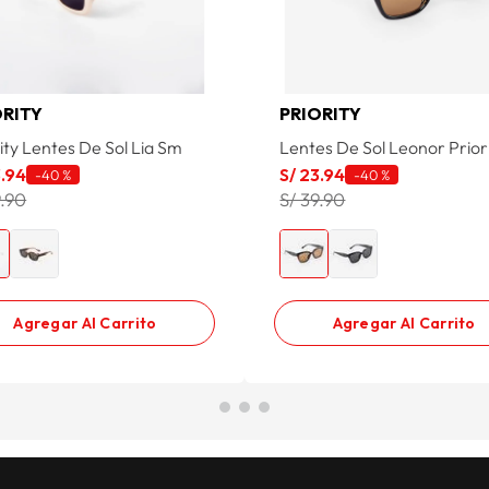
ORITY
PRIORITY
ity Lentes De Sol Lia Sm
Lentes De Sol Leonor Prior
3
.
94
S/
23
.
94
-
40 %
-
40 %
9.90
S/ 39.90
Agregar Al Carrito
Agregar Al Carrito