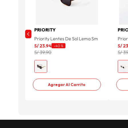
PRIORITY
PRI
Priority Lentes De Sol Lema Sm
Prior
S/
23
.
94
S/
2
-
40 %
S/ 39.90
S/ 3
Agregar Al Carrito