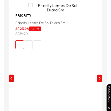
PRIORITY
Priority Lentes De Sol Dilara Sm
P
S/
23
.
94
S
-
40 %
S/ 39.90
S
Comentarios