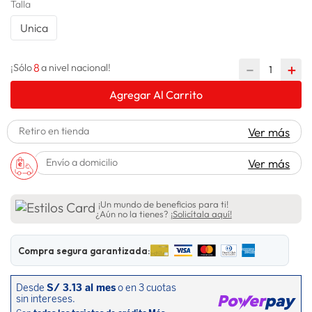
Talla
lavadora
10
.
Unica
8
－
＋
¡Sólo
a nivel nacional!
Agregar Al Carrito
Retiro en tienda
Ver más
Envío a domicilio
Ver más
¡Un mundo de beneficios para ti!
¿Aún no la tienes?
¡Solicítala aquí!
Compra segura garantizada: