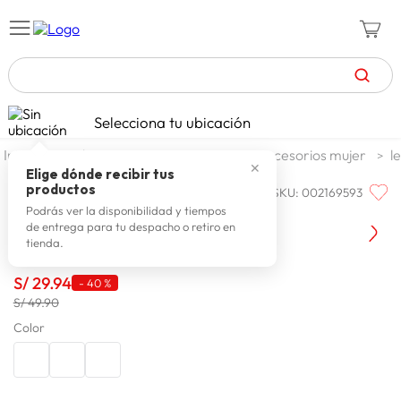
TÉRMINOS MÁS BUSCADOS
Selecciona tu ubicación
zapatillas mujer
1
.
moda y accesorios
mujer
accesorios mujer
l
✕
celulares
2
.
Elige dónde recibir tus
productos
SKU
:
002169593
PRIORITY
zapatillas hombre
3
.
Lentes De Sol Alexia Priority
Podrás ver la disponibilidad y tiempos
de entrega para tu despacho o retiro en
moda
4
.
tienda.
zapatillas
5
.
S/
29
.
94
-
40 %
tv
6
.
S/ 49.90
laptop
Color
7
.
terrex
8
.
spiderman
9
.