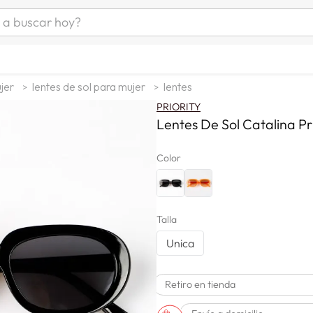
uscar hoy?
ÁS BUSCADOS
as mujer
jer
lentes de sol para mujer
lentes
s
PRIORITY
as hombre
Lentes De Sol Catalina Pri
Color
s
Talla
Unica
man
Retiro en tienda
a