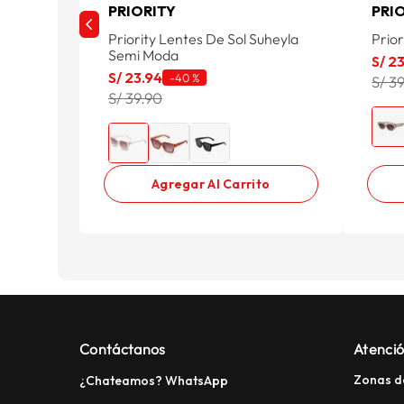
PRIORITY
PRI
Priority Lentes De Sol Suheyla
Prio
Semi Moda
S/
2
S/
23
.
94
-
40 %
S/ 3
S/ 39.90
Agregar Al Carrito
Contáctanos
Atenció
Zonas d
¿Chateamos? WhatsApp