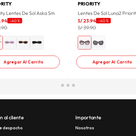
ORITY
PRIORITY
rity Lentes De Sol Aska Sm
Lentes De Sol Luna2 Priori
3
.
94
S/
23
.
94
-
40 %
-
40 %
9.90
S/ 39.90
Agregar Al Carrito
Agregar Al Carrito
n al cliente
Importante
e despacho
Nosotros