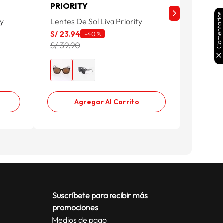
PRIORITY
PRIOR
Comentarios
ty
Lentes De Sol Liva Priority
Lentes 
S/
23
.
94
S/
23
.
9
-
40 %
S/ 39.90
S/ 39.9
Agregar Al Carrito
Suscríbete para recibir más
promociones
Medios de pago