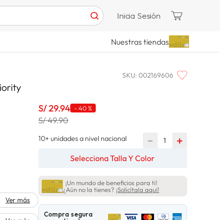
Inicia Sesión
Nuestras tiendas
SKU
:
002169606
ority
S/
29
.
94
-
40 %
S/ 49.90
10+ unidades a nivel nacional
－
＋
Selecciona Talla Y Color
¡Un mundo de beneficios para ti!
¿Aún no la tienes?
¡Solicítala aquí!
Ver más
Compra segura