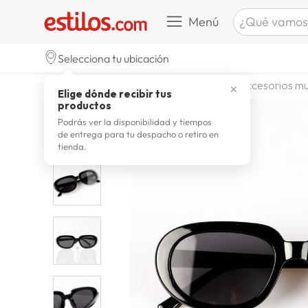
¿Qué vamos a b
Menú
TÉRMINOS M
Selecciona tu ubicación
zapatill
1
.
moda y accesorios
mujer
accesorios mu
✕
Elige dónde recibir tus
celulare
2
.
productos
zapatill
3
.
Podrás ver la disponibilidad y tiempos
de entrega para tu despacho o retiro en
moda
4
.
tienda.
zapatilla
5
.
tv
6
.
laptop
7
.
terrex
8
.
spider
9
.
lavador
10
.